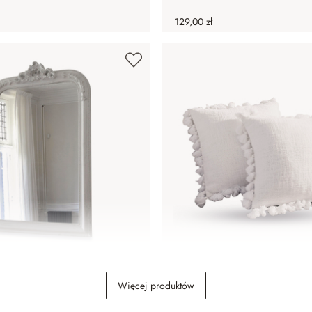
129,00 zł
ais
Poszewka na poduszkę, zest
Więcej produktów
Peniel
159,00 zł