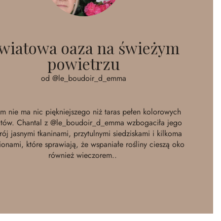
wiatowa oaza na świeżym
powietrzu
od @le_boudoir_d_emma
em nie ma nic piękniejszego niż taras pełen kolorowych
tów. Chantal z
@le_boudoir_d_emma
wzbogaciła jego
rój jasnymi tkaninami, przytulnymi siedziskami i kilkoma
onami, które sprawiają, że wspaniałe rośliny cieszą oko
również wieczorem..