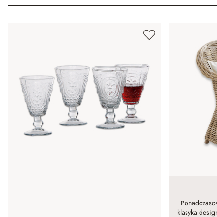
Ponadczasowe
klasyka desig