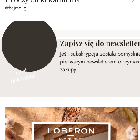
@hejmelig
Zapisz się do newslette
Jeśli subskrypcja została pomyśln
pierwszym newsletterem otrzymasz
zakupy.
60 zł
DLA CIEBIE