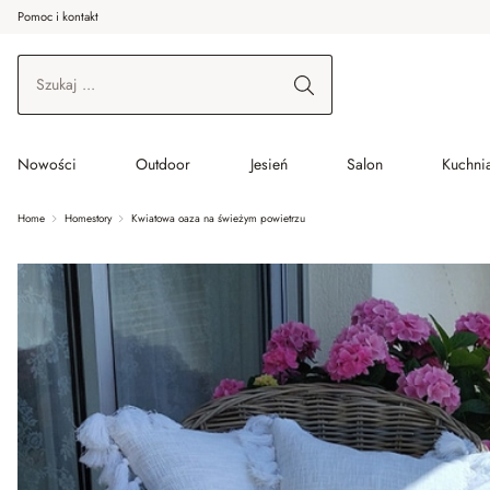
Pomoc i kontakt
ć do wątku głównego
Przejdź do wyszukiwania
Przejdź do głównej nawigacji
Nowości
Outdoor
Jesień
Salon
Kuchnia
Home
Homestory
Kwiatowa oaza na świeżym powietrzu