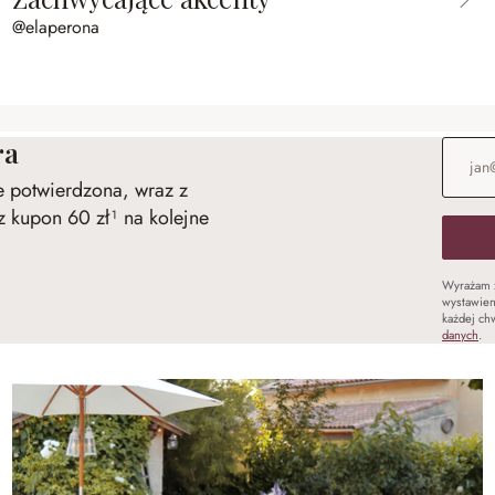
@elaperona
ra
Adres e
ie potwierdzona, wraz z
 kupon 60 zł¹ na kolejne
Wyrażam 
wystawien
każdej chw
danych
.