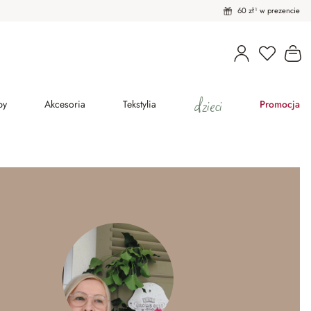
60 zł¹ w prezencie
Masz pro
Ko
dzieci
py
Akcesoria
Tekstylia
Promocja