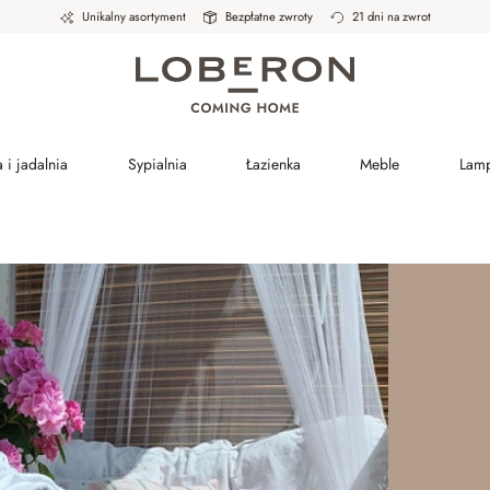
Unikalny asortyment
Bezpłatne zwroty
21 dni na zwrot
 i jadalnia
Sypialnia
Łazienka
Meble
Lam