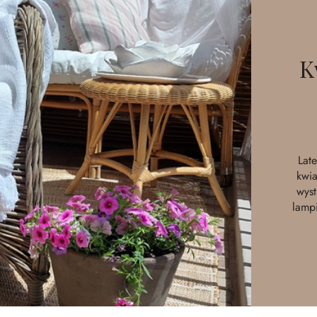
K
Lat
kwia
wyst
lampi