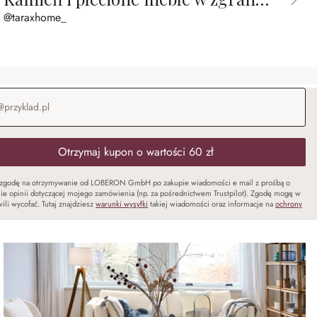
@taraxhome_
-mail
*
Otrzymaj kupon o wartości 60 zł
zgodę na otrzymywanie od LOBERON GmbH po zakupie wiadomości e mail z prośbą o
ie opinii dotyczącej mojego zamówienia (np. za pośrednictwem Trustpilot). Zgodę mogę w
ili wycofać. Tutaj znajdziesz
warunki wysyłki
takiej wiadomości oraz informacje na
ochrony