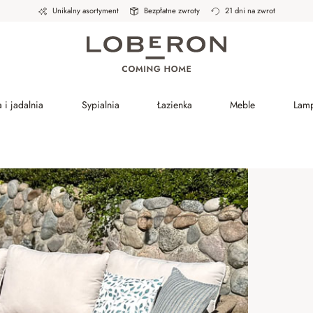
Unikalny asortyment
Bezpłatne zwroty
21 dni na zwrot
 i jadalnia
Sypialnia
Łazienka
Meble
Lam