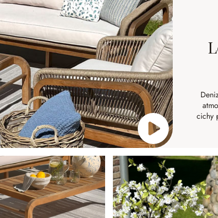
L
Deniz
atmo
cichy 