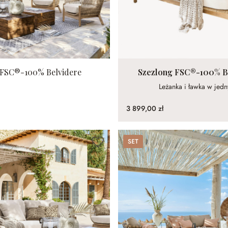
 FSC®-100% Belvidere
Szezlong FSC®-100% B
Leżanka i ławka w jed
3 899,00 zł
Set