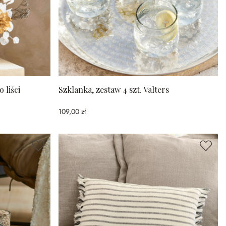
 liści
Szklanka, zestaw 4 szt. Valters
109,00 zł