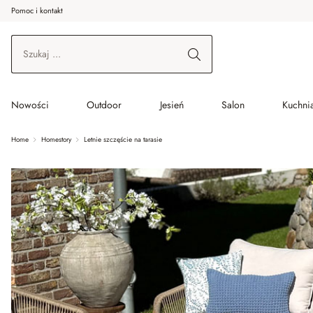
Pomoc i kontakt
ć do wątku głównego
Przejdź do wyszukiwania
Przejdź do głównej nawigacji
Nowości
Outdoor
Jesień
Salon
Kuchnia
Home
Homestory
Letnie szczęście na tarasie