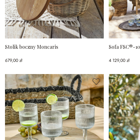
Stolik boczny Moncaris
Sofa FSC®-10
679,00 zł
4 129,00 zł