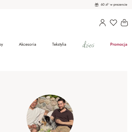
60 zł¹ w prezencie
Masz pro
Ko
dzieci
py
Akcesoria
Tekstylia
Promocja