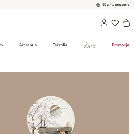
60 zł¹ w prezencie
Masz pro
Ko
dzieci
py
Akcesoria
Tekstylia
Promocja