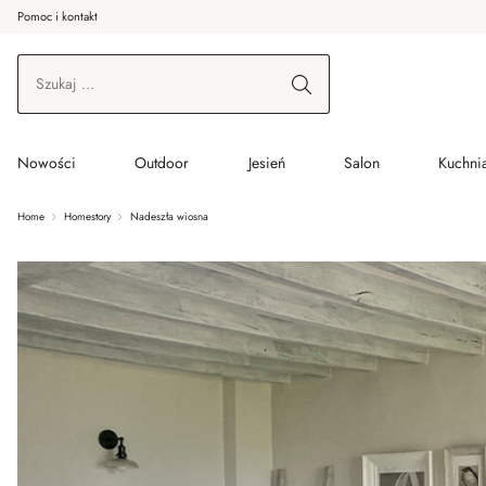
Pomoc i kontakt
ć do wątku głównego
Przejdź do wyszukiwania
Przejdź do głównej nawigacji
Nowości
Outdoor
Jesień
Salon
Kuchnia
Home
Homestory
Nadeszła wiosna