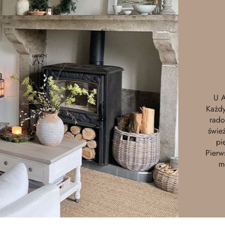
U 
Każdy
rado
śwież
pi
Pierw
m