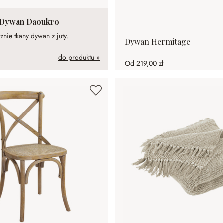
Dywan Daoukro
znie tkany dywan z juty.
Dywan Hermitage
do produktu »
Od
219,00 zł