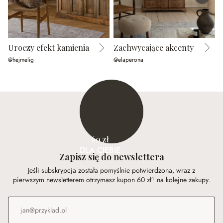
Uroczy efekt kamienia
Zachwycające akcenty
@hejmelig
@elaperona
@
60 zł
DLA CIEBIE
Zapisz się do newslettera
Jeśli subskrypcja została pomyślnie potwierdzona, wraz z
pierwszym newsletterem otrzymasz kupon 60 zł¹ na kolejne zakupy.
Adres e-mail
*