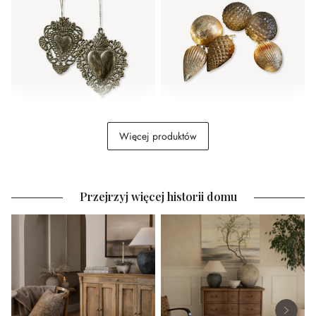
Ozdoba, zestaw 2 szt.
Świąteczna zawieszka,
Więcej produktów
Medes
zestaw 6 szt. Layounne
79,00 zł
169,00 zł
Przejrzyj więcej historii domu