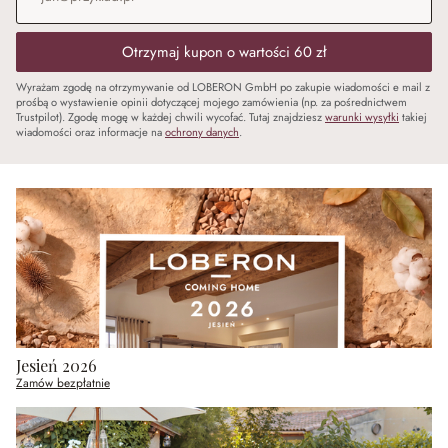
Otrzymaj kupon o wartości 60 zł
Wyrażam zgodę na otrzymywanie od LOBERON GmbH po zakupie wiadomości e mail z
prośbą o wystawienie opinii dotyczącej mojego zamówienia (np. za pośrednictwem
Trustpilot). Zgodę mogę w każdej chwili wycofać. Tutaj znajdziesz
warunki wysyłki
takiej
wiadomości oraz informacje na
ochrony danych
.
Jesień 2026
Zamów bezpłatnie