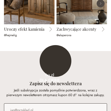
Uroczy efekt kamienia
Zachwycające akcenty
@hejmelig
@elaperona
@
60 zł
DLA CIEBIE
Zapisz się do newslettera
Jeśli subskrypcja została pomyślnie potwierdzona, wraz z
pierwszym newsletterem otrzymasz kupon 60 zł¹ na kolejne zakupy.
Adres e-mail
*