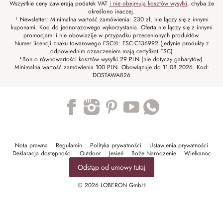
Wszystkie ceny zawierają podatek VAT
i nie obejmują kosztów wysyłki
, chyba że
określono inaczej.
¹ Newsletter: Minimalna wartość zamówienia: 230 zł, nie łączy się z innymi
kuponami. Kod do jednorazowego wykorzystania. Oferta nie łączy się z innymi
promocjami i nie obowiazije w przypadku przecenionych produktów.
Numer licencji znaku towarowego FSC®: FSC-C136992 (Jedynie produkty z
odpowiednim oznaczeniem mają certyfikat FSC)
*Bon o równowartości kosztów wysyłki 29 PLN (nie dotyczy gabarytów).
Minimalna wartość zamówienia 100 PLN. Obowiązuje do 11.08.2026. Kod:
DOSTAWA826
Trustpilot
Nota prawna
Regulamin
Polityka prywatności
Ustawienia prywatności
Deklaracja dostępności
Outdoor
Jesień
Boże Narodzenie
Wielkanoc
Odstąp od umowy tutaj
© 2026 LOBERON GmbH