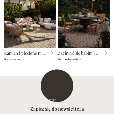
Kamień i plecione meble w zgranym duecie
Zachwyć się babim latem
@taraxhome_
@coffeebunsdiary
@
60 zł
DLA CIEBIE
Zapisz się do newslettera