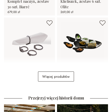
Komplet naczyń, zestaw
Klieliszek, zestaw 6 szt.
30 szt. Biarré
Olite
679,00 zł
269,00 zł
Obrączka na serwetki,
Miseczki do serwowania,
Więcej produktów
zestaw 4 szt. Astor
zestaw 6 szt. Biarré
39,00 zł
119,00 zł
Przejrzyj więcej historii domu