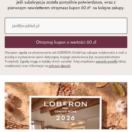
Jeśli subskrypcja została pomyślnie potwierdzona, wraz z
pierwszym newsletterem otrzymasz kupon 60 zł¹ na kolejne zakupy.
Adres e-mail
*
Otrzymaj kupon o wartości 60 zł
Wyrażam zgodę na otrzymywanie od LOBERON GmbH po zakupie wiadomości e mail z
prośbą o wystawienie opinii dotyczącej mojego zamówienia (np. za pośrednictwem
Trustpilot). Zgodę mogę w każdej chwili wycofać. Tutaj znajdziesz
warunki wysyłki
takiej
wiadomości oraz informacje na
ochrony danych
.