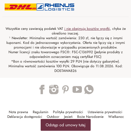
Wszystkie ceny zawierają podatek VAT
i nie obejmują kosztów wysyłki
, chyba że
określono inaczej.
¹ Newsletter: Minimalna wartość zamówienia: 230 zł, nie łączy się z innymi
kuponami. Kod do jednorazowego wykorzystania. Oferta nie łączy się z innymi
promocjami i nie obowiazije w przypadku przecenionych produktów.
Numer licencji znaku towarowego FSC®: FSC-C136992 (Jedynie produkty z
odpowiednim oznaczeniem mają certyfikat FSC)
*Bon o równowartości kosztów wysyłki 29 PLN (nie dotyczy gabarytów).
Minimalna wartość zamówienia 100 PLN. Obowiązuje do 11.08.2026. Kod:
DOSTAWA826
Trustpilot
Nota prawna
Regulamin
Polityka prywatności
Ustawienia prywatności
Deklaracja dostępności
Outdoor
Jesień
Boże Narodzenie
Wielkanoc
Odstąp od umowy tutaj