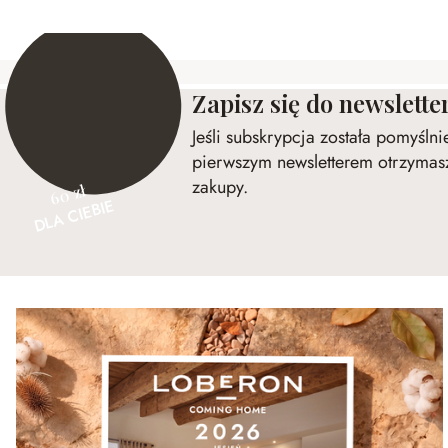
Zapisz się do newslette
Jeśli subskrypcja została pomyśln
pierwszym newsletterem otrzymasz
zakupy.
60 zł
DLA CIEBIE