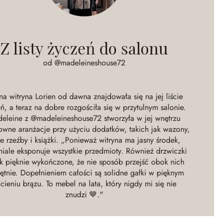
Z listy życzeń do salonu
od @madeleineshouse72
na witryna Lorien od dawna znajdowała się na jej liście
ń, a teraz na dobre rozgościła się w przytulnym salonie.
eleine z @madeleineshouse72 stworzyła w jej wnętrzu
owne aranżacje przy użyciu dodatków, takich jak wazony,
e rzeźby i książki. „Ponieważ witryna ma jasny środek,
iale eksponuje wszystkie przedmioty. Również drzwiczki
ak pięknie wykończone, że nie sposób przejść obok nich
ętnie. Dopełnieniem całości są solidne gałki w pięknym
cieniu brązu. To mebel na lata, który nigdy mi się nie
znudzi 🤎."