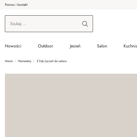
Pomoc i kontakt
ć do wątku głównego
Przejdź do wyszukiwania
Przejdź do głównej nawigacji
Nowości
Outdoor
Jesień
Salon
Kuchnia
Home
Homestory
Z listy życzeń do salonu