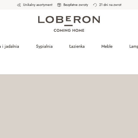
Unikalny asortyment
Bezpłatne zwroty
21 dni na zwrot
 i jadalnia
Sypialnia
Łazienka
Meble
Lam