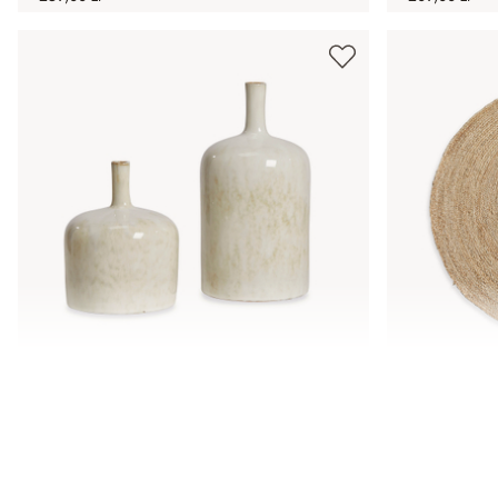
Wazon, zestaw 2 szt. Kurys
Dywan Ime
139,00 zł
389,00 zł