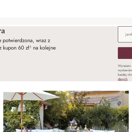
ra
Adres e
ie potwierdzona, wraz z
 kupon 60 zł¹ na kolejne
Wyrażam 
wystawien
każdej chw
danych
.