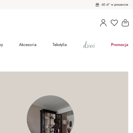
60 zł¹ w prezencie
Masz pro
Ko
dzieci
py
Akcesoria
Tekstylia
Promocja