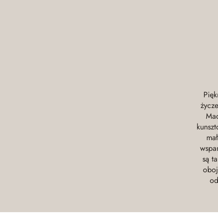
Pięk
życze
Mad
kunszt
mał
wspan
są t
oboj
od