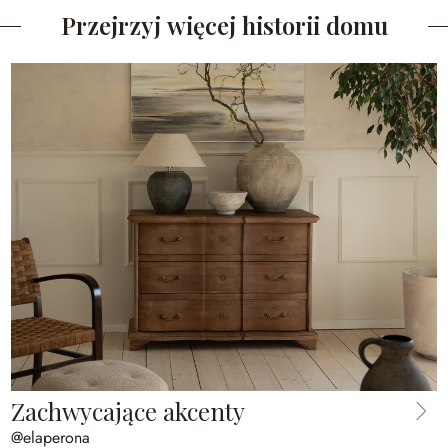
Przejrzyj więcej historii domu
Zachwycające akcenty
@elaperona