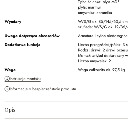
Tylna ścianka:
płyta MDF
płyta:
marmur
umywalka:
ceramika
Wymiary
W/S/G ok. 85/145/63,5 cm
szuflada:
W/S/G ok. 12/36/
Uwaga dotycząca akcesoriów
Armatura i syfon niedostępne
Dodatkowa funkcja
Liczba przegródek/półek:
3 s
Rodzaj drzwi:
2 drzwi przes
Montaż:
artykuł dostarczany 
Liczba umywalek:
2
Waga
Waga całkowita ok. 97,5 kg
Instrukcje montażu
Informacje o bezpieczeństwie produktu
Opis