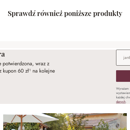
Sprawdź również poniższe produkty
ra
Adres e
ie potwierdzona, wraz z
 kupon 60 zł¹ na kolejne
Wyrażam 
wystawien
każdej chw
danych
.