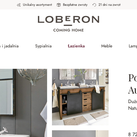
Unikalny asortyment
Bezpłatne zwroty
21 dni na zwrot
 i jadalnia
Sypialnia
Łazienka
Meble
Lam
P
A
Duż
Nat
8 7