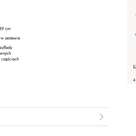
39 cm
 w zestawie
zuflady
uwnych
w częściach
K
4