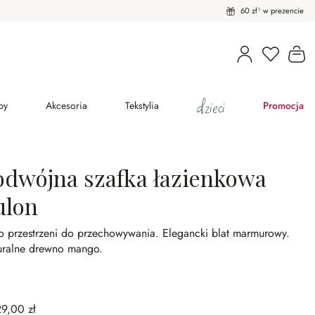
60 zł¹ w prezencie
Masz pro
Ko
dzieci
py
Akcesoria
Tekstylia
Promocja
odwójna szafka łazienkowa
ulon
o przestrzeni do przechowywania.
Elegancki blat marmurowy.
uralne drewno mango.
29,00 zł