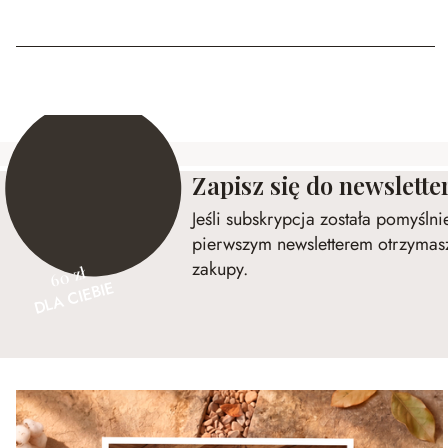
Zapisz się do newslette
Jeśli subskrypcja została pomyśln
pierwszym newsletterem otrzymasz
zakupy.
60 zł
DLA CIEBIE