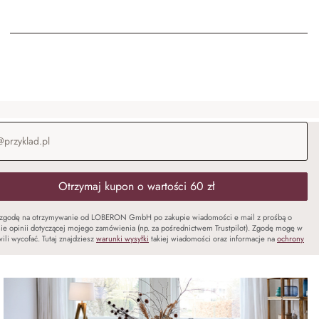
-mail
*
Otrzymaj kupon o wartości 60 zł
zgodę na otrzymywanie od LOBERON GmbH po zakupie wiadomości e mail z prośbą o
ie opinii dotyczącej mojego zamówienia (np. za pośrednictwem Trustpilot). Zgodę mogę w
ili wycofać. Tutaj znajdziesz
warunki wysyłki
takiej wiadomości oraz informacje na
ochrony