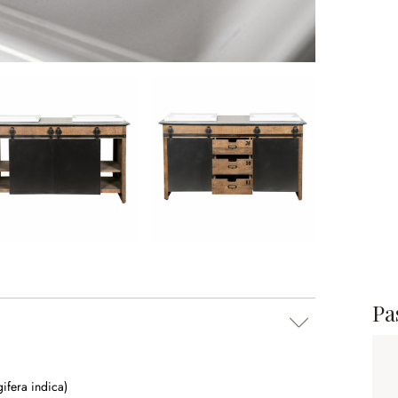
Pa
fera indica)