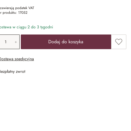
zawierają podatek VAT
r produktu:
17052
stawa w ciągu 2 do 3 tygodni
ość produktu: Wprowadź żądaną wartość lub u
Dodaj 
Dodaj do koszyka
Dostawa spedycyjna
Bezpłatny zwrot