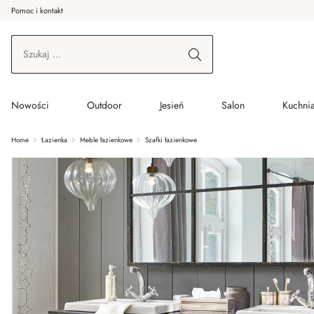
Pomoc i kontakt
ć do wątku głównego
Przejdź do wyszukiwania
Przejdź do głównej nawigacji
Nowości
Outdoor
Jesień
Salon
Kuchnia
Home
Łazienka
Meble łazienkowe
Szafki łazienkowe