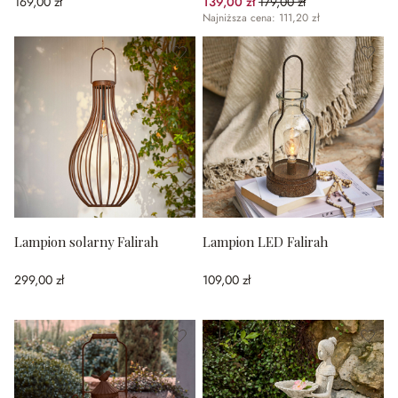
169,00 zł
139,00 zł
179,00 zł
(22.35%spared)
Najniższa cena: 111,20 zł
Lampion solarny Falirah
Lampion LED Falirah
299,00 zł
109,00 zł