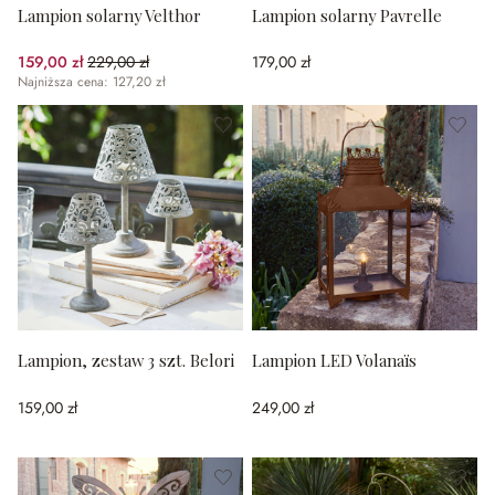
Lampion solarny Velthor
Lampion solarny Pavrelle
159,00 zł
229,00 zł
179,00 zł
(30.57%spared)
Najniższa cena: 127,20 zł
Lampion, zestaw 3 szt. Belori
Lampion LED Volanaïs
159,00 zł
249,00 zł