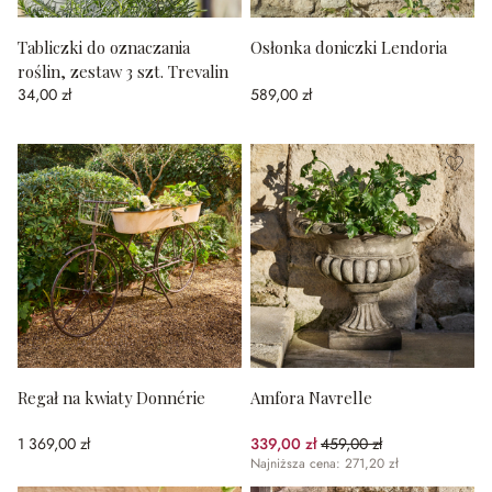
Tabliczki do oznaczania
Osłonka doniczki Lendoria
roślin, zestaw 3 szt. Trevalin
34,00 zł
589,00 zł
Regał na kwiaty Donnérie
Amfora Navrelle
1 369,00 zł
339,00 zł
459,00 zł
(26.14%spared)
Najniższa cena: 271,20 zł