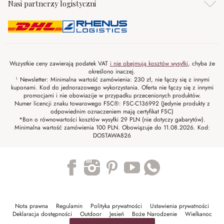
Nasi partnerzy logistyczni
Wszystkie ceny zawierają podatek VAT
i nie obejmują kosztów wysyłki
, chyba że
określono inaczej.
¹ Newsletter: Minimalna wartość zamówienia: 230 zł, nie łączy się z innymi
kuponami. Kod do jednorazowego wykorzystania. Oferta nie łączy się z innymi
promocjami i nie obowiazije w przypadku przecenionych produktów.
Numer licencji znaku towarowego FSC®: FSC-C136992 (Jedynie produkty z
odpowiednim oznaczeniem mają certyfikat FSC)
*Bon o równowartości kosztów wysyłki 29 PLN (nie dotyczy gabarytów).
Minimalna wartość zamówienia 100 PLN. Obowiązuje do 11.08.2026. Kod:
DOSTAWA826
Trustpilot
Nota prawna
Regulamin
Polityka prywatności
Ustawienia prywatności
Deklaracja dostępności
Outdoor
Jesień
Boże Narodzenie
Wielkanoc