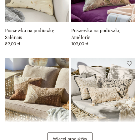
Poszewka na poduszkę
Poszewka na poduszkę
Salénaïs
Amélorie
89,00 zł
109,00 zł
Poszewka na poduszkę,
Poszewka na poduszkę,
zestaw 2 szt. Everholt
zestaw 3 szt. Norlinn
Więcej produktów