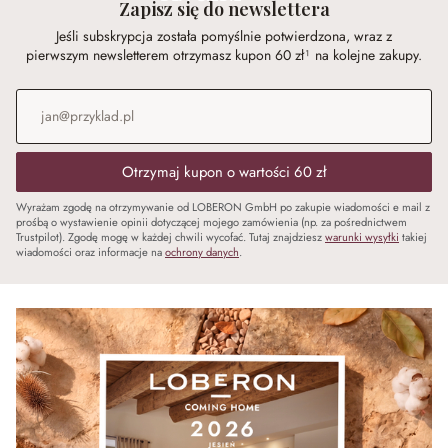
Zapisz się do newslettera
Jeśli subskrypcja została pomyślnie potwierdzona, wraz z
pierwszym newsletterem otrzymasz kupon 60 zł¹ na kolejne zakupy.
Adres e-mail
*
Otrzymaj kupon o wartości 60 zł
Wyrażam zgodę na otrzymywanie od LOBERON GmbH po zakupie wiadomości e mail z
prośbą o wystawienie opinii dotyczącej mojego zamówienia (np. za pośrednictwem
Trustpilot). Zgodę mogę w każdej chwili wycofać. Tutaj znajdziesz
warunki wysyłki
takiej
wiadomości oraz informacje na
ochrony danych
.