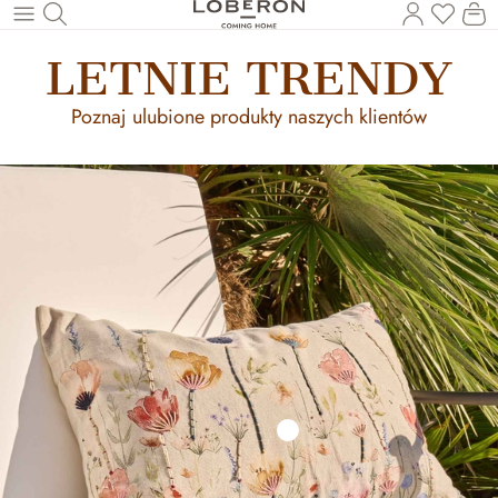
Masz p
Ko
Wróć do wątku głównego
LETNIE TRENDY
Poznaj ulubione produkty naszych klientów