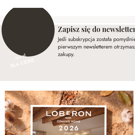
Zapisz się do newslette
Jeśli subskrypcja została pomyśln
pierwszym newsletterem otrzymasz
zakupy.
60 zł
DLA CIEBIE