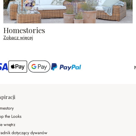
Homestories
Zobacz więcej
spiracji
mestory
op the Looks
le wnętrz
radnik dotyczący dywanów