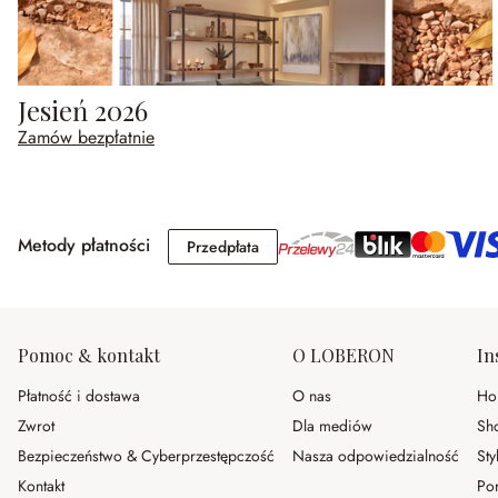
Jesień 2026
Zamów bezpłatnie
Metody płatności
Przedpłata
Przedpłata
Pomoc & kontakt
O LOBERON
In
Płatność i dostawa
O nas
Ho
Zwrot
Dla mediów
Sh
Bezpieczeństwo & Cyberprzestępczość
Nasza odpowiedzialność
Sty
Kontakt
Po