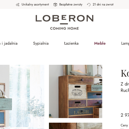
Unikalny asortyment
Bezpłatne zwroty
21 dni na zwrot
 i jadalnia
Sypialnia
Łazienka
Meble
Lam
K
Z d
Ruc
2 9
Ceny 