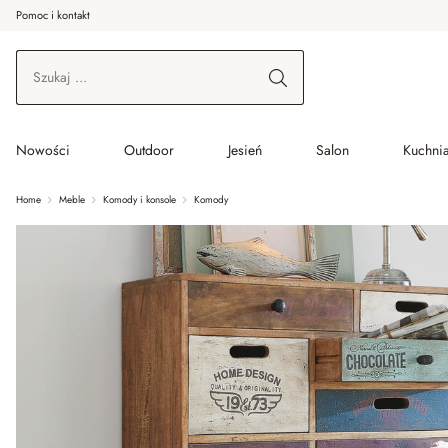
Pomoc i kontakt
ć do wątku głównego
Przejdź do wyszukiwania
Przejdź do głównej nawigacji
Nowości
Outdoor
Jesień
Salon
Kuchnia
Home
Meble
Komody i konsole
Komody