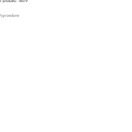
r produktu:
14079
yprzedane