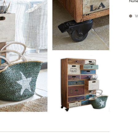
Nume
W