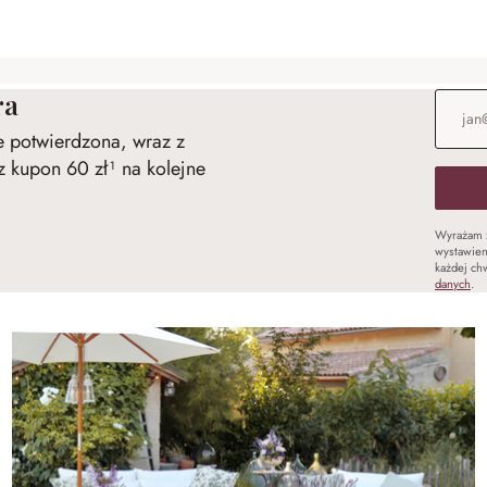
ra
Adres e
ie potwierdzona, wraz z
 kupon 60 zł¹ na kolejne
Wyrażam 
wystawien
każdej chw
danych
.