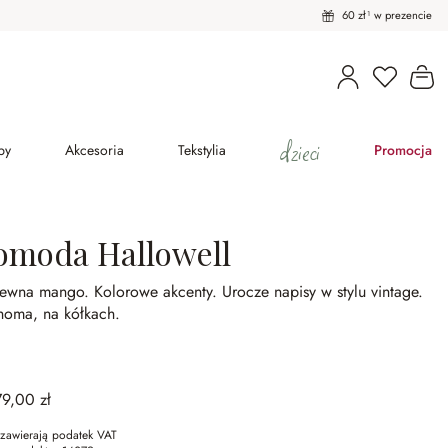
60 zł¹ w prezencie
Masz pro
Ko
dzieci
py
Akcesoria
Tekstylia
Promocja
omoda Hallowell
rewna mango.
Kolorowe akcenty.
Urocze napisy w stylu vintage.
homa, na kółkach.
79,00 zł
zawierają podatek VAT