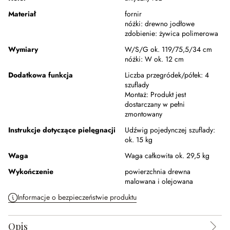
Materiał
fornir
nóżki:
drewno jodłowe
zdobienie:
żywica polimerowa
Wymiary
W/S/G ok. 119/75,5/34 cm
nóżki:
W ok. 12 cm
Dodatkowa funkcja
Liczba przegródek/półek:
4
szuflady
Montaż:
Produkt jest
dostarczany w pełni
zmontowany
Instrukcje dotyczące pielęgnacji
Udźwig pojedynczej szuflady:
ok. 15 kg
Waga
Waga całkowita ok. 29,5 kg
Wykończenie
powierzchnia drewna
malowana i olejowana
Informacje o bezpieczeństwie produktu
Opis