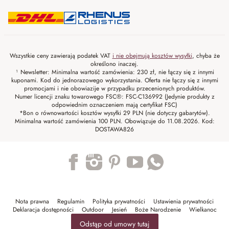
Wszystkie ceny zawierają podatek VAT
i nie obejmują kosztów wysyłki
, chyba że
określono inaczej.
¹ Newsletter: Minimalna wartość zamówienia: 230 zł, nie łączy się z innymi
kuponami. Kod do jednorazowego wykorzystania. Oferta nie łączy się z innymi
promocjami i nie obowiazije w przypadku przecenionych produktów.
Numer licencji znaku towarowego FSC®: FSC-C136992 (Jedynie produkty z
odpowiednim oznaczeniem mają certyfikat FSC)
*Bon o równowartości kosztów wysyłki 29 PLN (nie dotyczy gabarytów).
Minimalna wartość zamówienia 100 PLN. Obowiązuje do 11.08.2026. Kod:
DOSTAWA826
Trustpilot
Nota prawna
Regulamin
Polityka prywatności
Ustawienia prywatności
Deklaracja dostępności
Outdoor
Jesień
Boże Narodzenie
Wielkanoc
Odstąp od umowy tutaj