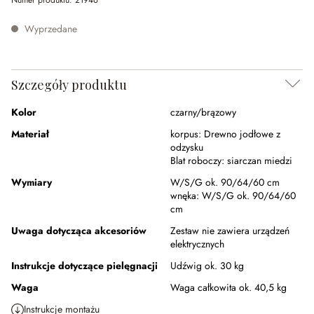
Numer produktu:
21946
Wyprzedane
Szczegóły produktu
Kolor
czarny/brązowy
Materiał
korpus:
Drewno jodłowe z
odzysku
Blat roboczy:
siarczan miedzi
Wymiary
W/S/G ok. 90/64/60 cm
wnęka:
W/S/G ok. 90/64/60
cm
Uwaga dotycząca akcesoriów
Zestaw nie zawiera urządzeń
elektrycznych
Instrukcje dotyczące pielęgnacji
Udźwig ok. 30 kg
Waga
Waga całkowita ok. 40,5 kg
Instrukcje montażu