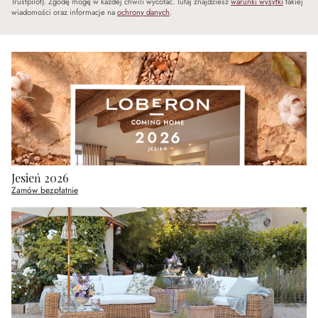
Trustpilot). Zgodę mogę w każdej chwili wycofać. Tutaj znajdziesz
warunki wysyłki
takiej
wiadomości oraz informacje na
ochrony danych
.
Jesień 2026
Zamów bezpłatnie