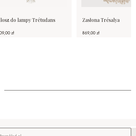
losz do lampy Trétudans
Zasłona Trésalya
09,00 zł
869,00 zł
-mail
*