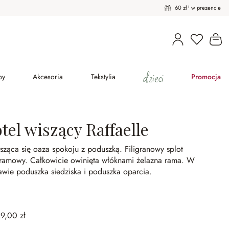
60 zł¹ w prezencie
Masz pro
Ko
dzieci
py
Akcesoria
Tekstylia
Promocja
tel wiszący Raffaelle
sząca się oaza spokoju z poduszką.
Filigranowy splot
ramowy.
Całkowicie owinięta włóknami żelazna rama.
W
awie poduszka siedziska i poduszka oparcia.
9,00 zł