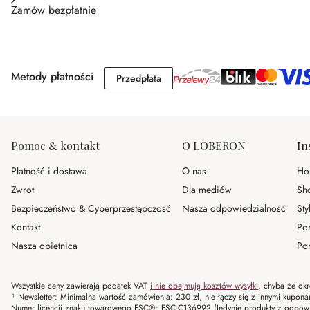
Zamów bezpłatnie
Metody płatności
Przedpłata
Przedpłata
Pomoc & kontakt
O LOBERON
In
Płatność i dostawa
O nas
Ho
Zwrot
Dla mediów
Sh
Bezpieczeństwo & Cyberprzestępczość
Nasza odpowiedzialność
Sty
Kontakt
Po
Nasza obietnica
Por
Wszystkie ceny zawierają podatek VAT
i nie obejmują kosztów wysyłki
, chyba że okr
¹ Newsletter: Minimalna wartość zamówienia: 230 zł, nie łączy się z innymi kupon
Numer licencji znaku towarowego FSC®: FSC-C136992 (Jedynie produkty z odpowi