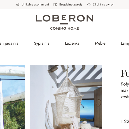
Unikalny asortyment
Bezpłatne zwroty
21 dni na zwrot
 i jadalnia
Sypialnia
Łazienka
Meble
Lam
Fo
Koły
mak
zest
1 22