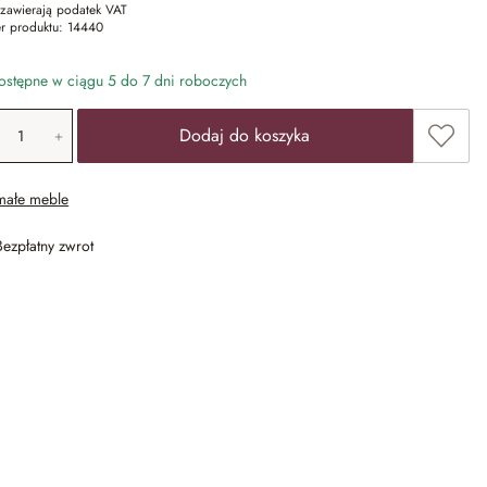
zawierają podatek VAT
r produktu:
14440
stępne w ciągu 5 do 7 dni roboczych
ość produktu: Wprowadź żądaną wartość lub u
Dodaj 
Dodaj do koszyka
małe meble
Bezpłatny zwrot