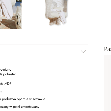
Pa
ełniane
% poliester
łyta MDF
cm
 i poduszka oparcia w zestawie
arczany w pełni zmontowany