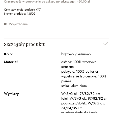
Oszczędność w porównaniu do zakupu pojedynczego: 460,00 zł
Ceny zawierają podatek VAT
Numer produktu:
13502
Wyprzedane
Szczegóły produktu
Kolor
brązowy / kremowy
Materiał
osłona:
100% tworzywo
sztuczne
pokrycie:
100% poliester
wypełnienie tapicerskie:
100%
pianka
stelaż:
aluminium
Wymiary
W/S/G ok. 97/82/82 cm
fotel:
W/S/G ok. 97/82/82 cm
podnóżek/stołek:
W/S/G ok.
54/54/35 cm
wymiary siedziska fotela: