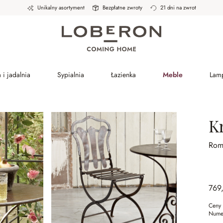
Unikalny asortyment
Bezpłatne zwroty
21 dni na zwrot
 i jadalnia
Sypialnia
Łazienka
Meble
Lam
K
Rom
769
Ceny 
Nume