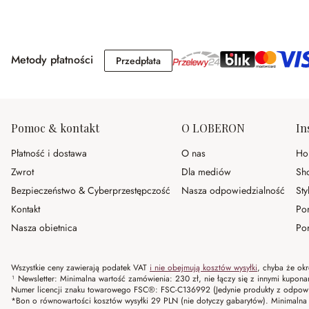
Metody płatności
Przedpłata
Przedpłata
Pomoc & kontakt
O LOBERON
In
Płatność i dostawa
O nas
Ho
Zwrot
Dla mediów
Sh
Bezpieczeństwo & Cyberprzestępczość
Nasza odpowiedzialność
Sty
Kontakt
Po
Nasza obietnica
Por
Wszystkie ceny zawierają podatek VAT
i nie obejmują kosztów wysyłki
, chyba że okr
¹ Newsletter: Minimalna wartość zamówienia: 230 zł, nie łączy się z innymi kupon
Numer licencji znaku towarowego FSC®: FSC-C136992 (Jedynie produkty z odpowi
*Bon o równowartości kosztów wysyłki 29 PLN (nie dotyczy gabarytów). Minima