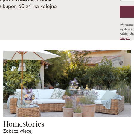
 kupon 60 zł¹ na kolejne
Wyrażam 
wystawien
każdej chw
danych
.
Homestories
Zobacz więcej