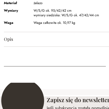
Materiał
żelazo
Wymiary
W/S/G ok. 95/42/42 cm
wymiary siedziska:
W/S/G ok. 47/42/44 cm
Waga
Waga całkowita ok. 10,97 kg
Opis
Zapisz się do newslette
Jeśli subskrypcja została pomyśln