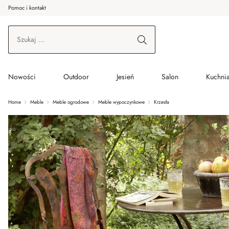
Pomoc i kontakt
ć do wątku głównego
Przejdź do wyszukiwania
Przejdź do głównej nawigacji
Nowości
Outdoor
Jesień
Salon
Kuchnia
Home
Meble
Meble ogrodowe
Meble wypoczynkowe
Krzesła