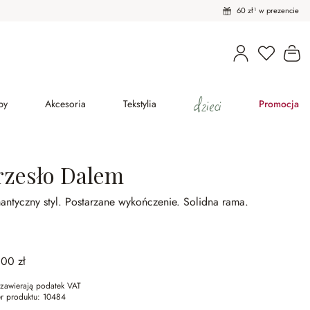
60 zł¹ w prezencie
Masz pro
Ko
dzieci
py
Akcesoria
Tekstylia
Promocja
rzesło Dalem
antyczny styl.
Postarzane wykończenie.
Solidna rama.
,00 zł
zawierają podatek VAT
r produktu:
10484