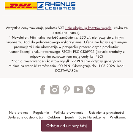
Wszystkie ceny zawierają podatek VAT
i nie obejmują kosztów wysyłki
, chyba że
określono inaczej.
¹ Newsletter: Minimalna wartość zamówienia: 230 zł, nie łączy się z innymi
kuponami. Kod do jednorazowego wykorzystania. Oferta nie łączy się z innymi
promocjami i nie obowiazije w przypadku przecenionych produktów.
Numer licencji znaku towarowego FSC®: FSC-C136992 (Jedynie produkty z
odpowiednim oznaczeniem mają certyfikat FSC)
*Bon o równowartości kosztów wysyłki 29 PLN (nie dotyczy gabarytów).
Minimalna wartość zamówienia 100 PLN. Obowiązuje do 11.08.2026. Kod:
DOSTAWA826
Trustpilot
Nota prawna
Regulamin
Polityka prywatności
Ustawienia prywatności
Deklaracja dostępności
Outdoor
Jesień
Boże Narodzenie
Wielkanoc
Odstąp od umowy tutaj