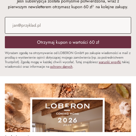
Jeśli subskrypcja została pomyślnie potwierdzona, wraz z
pierwszym newsletterem otrzymasz kupon 60 zł¹ na kolejne zakupy.
Adres e-mail
*
Otrzymaj kupon o wartości 60 zł
Wyrażam zgodę na otrzymywanie od LOBERON GmbH po zakupie wiadomości e mail z
prośbą o wystawienie opinii dotyczącej mojego zamówienia (np. za pośrednictwem
Trustpilot). Zgodę mogę w każdej chwili wycofać. Tutaj znajdziesz
warunki wysyłki
takiej
wiadomości oraz informacje na
ochrony danych
.