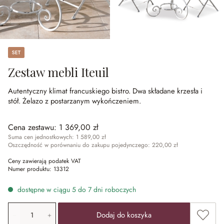
Set
Zestaw mebli Iteuil
Autentyczny klimat francuskiego bistro.
Dwa składane krzesła i
stół.
Żelazo z postarzanym wykończeniem.
Cena zestawu:
1 369,00 zł
Suma cen jednostkowych: 1 589,00 zł
Oszczędność w porównaniu do zakupu pojedynczego: 220,00 zł
Ceny zawierają podatek VAT
Numer produktu:
13312
dostępne w ciągu 5 do 7 dni roboczych
Ilość produktu: Wprowadź żądaną wartość lub użyj przyci
Dodaj 
Dodaj do koszyka