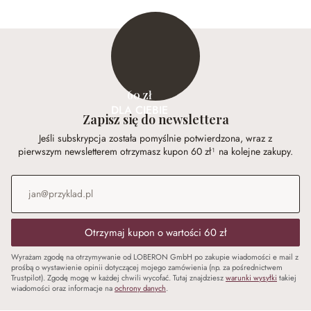
60 zł
DLA CIEBIE
Zapisz się do newslettera
Jeśli subskrypcja została pomyślnie potwierdzona, wraz z
pierwszym newsletterem otrzymasz kupon 60 zł¹ na kolejne zakupy.
Adres e-mail
*
Otrzymaj kupon o wartości 60 zł
Wyrażam zgodę na otrzymywanie od LOBERON GmbH po zakupie wiadomości e mail z
prośbą o wystawienie opinii dotyczącej mojego zamówienia (np. za pośrednictwem
Trustpilot). Zgodę mogę w każdej chwili wycofać. Tutaj znajdziesz
warunki wysyłki
takiej
wiadomości oraz informacje na
ochrony danych
.