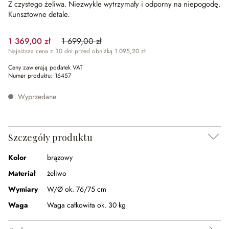
Z czystego żeliwa.
Niezwykle wytrzymały i odporny na niepogodę.
Kunsztowne detale.
1 369,00 zł
1 699,00 zł
(19.42%spared)
Najniższa cena z 30 dni przed obniżką 1 095,20 zł
Ceny zawierają podatek VAT
Numer produktu:
16457
Wyprzedane
Szczegóły produktu
Kolor
brązowy
Materiał
żeliwo
Wymiary
W/Ø ok. 76/75 cm
Waga
Waga całkowita ok. 30 kg