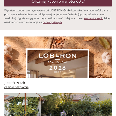
Otrzymaj kupon o wartości 60 zł
Wyrażam zgodę na otrzymywanie od LOBERON GmbH po zakupie wiadomości e mail z
prośbą o wystawienie opinii dotyczącej mojego zamówienia (np. za pośrednictwem
Trustpilot). Zgodę mogę w każdej chwili wycofać. Tutaj znajdziesz
warunki wysyłki
takiej
wiadomości oraz informacje na
ochrony danych
.
Jesień 2026
Zamów bezpłatnie