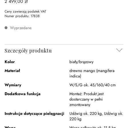
2 499,00 zł
Ceny zawierają podatek VAT
Numer produktu:
17838
Wyprzedane
Szczegóły produktu
Kolor
biały/brązowy
Materiał
drewno mango (mangifera
indica)
Wymiary
W/S/G ok. 45/160/40 cm
Dodatkowa funkcja
Montaż:
Produkt jest
dostarczany w pełni
zmontowany
Instrukcje dotyczące pielęgnacji
Udźwig ok. 220 kg,
Udźwig ok.
220 kg
Waga
Waga całkowita ok. 11,5 kg