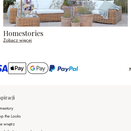
Homestories
Zobacz więcej
spiracji
mestory
op the Looks
le wnętrz