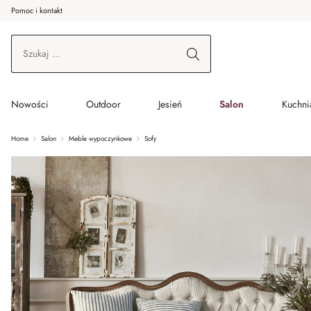
Pomoc i kontakt
ć do wątku głównego
Przejdź do wyszukiwania
Przejdź do głównej nawigacji
Nowości
Outdoor
Jesień
Salon
Kuchnia
Home
Salon
Meble wypoczynkowe
Sofy