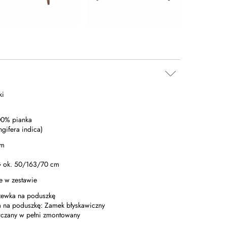
ki
00% pianka
ifera indica)
cm
ok. 50/163/70 cm
e w zestawie
ewka na poduszkę
 na poduszkę: Zamek błyskawiczny
arczany w pełni zmontowany