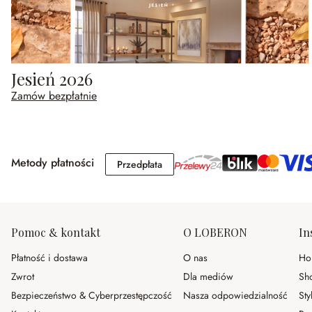
Jesień 2026
Zamów bezpłatnie
Metody płatności
Przedpłata
Przedpłata
Pomoc & kontakt
O LOBERON
In
Płatność i dostawa
O nas
Ho
Zwrot
Dla mediów
Sh
Bezpieczeństwo & Cyberprzestępczość
Nasza odpowiedzialność
Sty