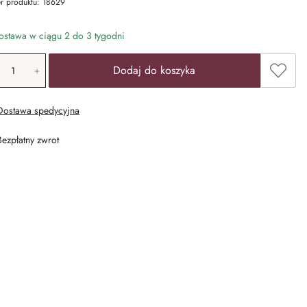
r produktu:
18629
stawa w ciągu 2 do 3 tygodni
ość produktu: Wprowadź żądaną wartość lub u
Dodaj 
Dodaj do koszyka
Dostawa spedycyjna
Bezpłatny zwrot