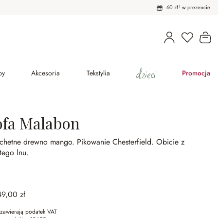
60 zł¹ w prezencie
Masz pro
Ko
dzieci
py
Akcesoria
Tekstylia
Promocja
ofa Malabon
achetne drewno mango.
Pikowanie Chesterfield.
Obicie z
tego lnu.
49,00 zł
zawierają podatek VAT