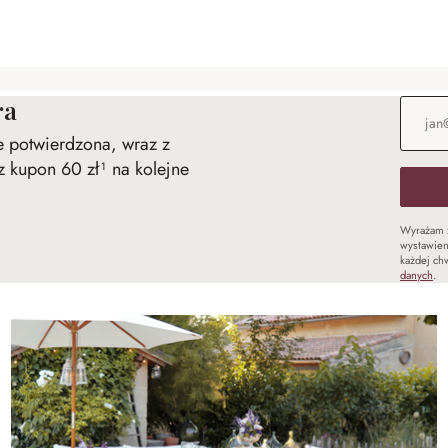
ra
Adres e
ie potwierdzona, wraz z
 kupon 60 zł¹ na kolejne
Wyrażam 
wystawien
każdej chw
danych
.