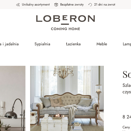
Unikalny asortyment
Bezpłatne zwroty
21 dni na zwrot
 i jadalnia
Sypialnia
Łazienka
Meble
Lam
S
Szl
czys
8 2
Ceny 