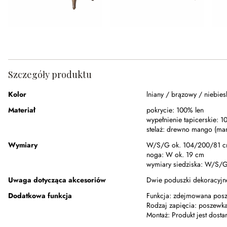
Szczegóły produktu
Kolor
lniany / brązowy / niebies
Materiał
pokrycie:
100% len
wypełnienie tapicerskie:
1
stelaż:
drewno mango (mang
Wymiary
W/S/G ok. 104/200/81 
noga:
W ok. 19 cm
wymiary siedziska:
W/S/G 
Uwaga dotycząca akcesoriów
Dwie poduszki dekoracyjn
Dodatkowa funkcja
Funkcja:
zdejmowana posz
Rodzaj zapięcia:
poszewka
Montaż:
Produkt jest dost