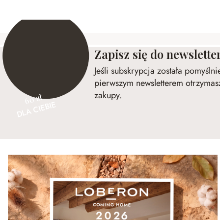
Zapisz się do newslette
Jeśli subskrypcja została pomyśln
pierwszym newsletterem otrzymasz
zakupy.
60 zł
DLA CIEBIE