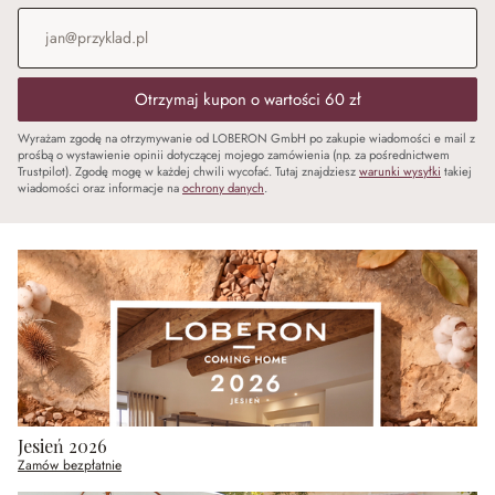
Adres e-mail
*
Otrzymaj kupon o wartości 60 zł
Wyrażam zgodę na otrzymywanie od LOBERON GmbH po zakupie wiadomości e mail z
prośbą o wystawienie opinii dotyczącej mojego zamówienia (np. za pośrednictwem
Trustpilot). Zgodę mogę w każdej chwili wycofać. Tutaj znajdziesz
warunki wysyłki
takiej
wiadomości oraz informacje na
ochrony danych
.
Jesień 2026
Zamów bezpłatnie