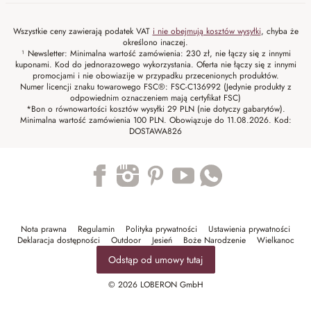
Wszystkie ceny zawierają podatek VAT
i nie obejmują kosztów wysyłki
, chyba że
określono inaczej.
¹ Newsletter: Minimalna wartość zamówienia: 230 zł, nie łączy się z innymi
kuponami. Kod do jednorazowego wykorzystania. Oferta nie łączy się z innymi
promocjami i nie obowiazije w przypadku przecenionych produktów.
Numer licencji znaku towarowego FSC®: FSC-C136992 (Jedynie produkty z
odpowiednim oznaczeniem mają certyfikat FSC)
*Bon o równowartości kosztów wysyłki 29 PLN (nie dotyczy gabarytów).
Minimalna wartość zamówienia 100 PLN. Obowiązuje do 11.08.2026. Kod:
DOSTAWA826
Trustpilot
Nota prawna
Regulamin
Polityka prywatności
Ustawienia prywatności
Deklaracja dostępności
Outdoor
Jesień
Boże Narodzenie
Wielkanoc
Odstąp od umowy tutaj
© 2026 LOBERON GmbH