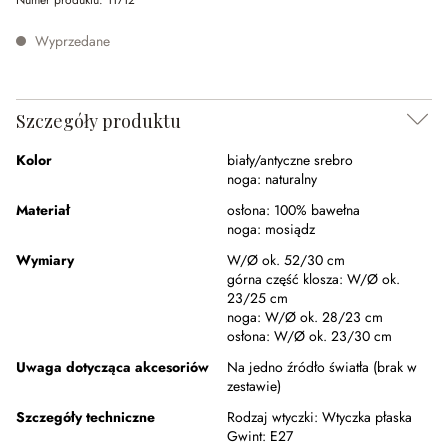
Numer produktu:
11712
Wyprzedane
Szczegóły produktu
Kolor
biały/antyczne srebro
noga:
naturalny
Materiał
osłona:
100% bawełna
noga:
mosiądz
Wymiary
W/Ø ok. 52/30 cm
górna część klosza:
W/Ø ok.
23/25 cm
noga:
W/Ø ok. 28/23 cm
osłona:
W/Ø ok. 23/30 cm
Uwaga dotycząca akcesoriów
Na jedno źródło światła (brak w
zestawie)
Szczegóły techniczne
Rodzaj wtyczki:
Wtyczka płaska
Gwint:
E27