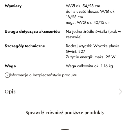
Wymiary
W/Ø ok. 54/28 cm
dolna część klosza:
W/Ø ok.
18/28 cm
noga:
W/Ø ok. 40/15 cm
Uwaga dotycząca akcesoriów
Na jedno źródło światła (brak w
zestawie)
Szczegóły techniczne
Rodzaj wtyczki:
Wtyczka płaska
Gwint:
E27
Zużycie energii:
maks. 25 W
Waga
Waga całkowita ok. 1,16 kg
Informacje o bezpieczeństwie produktu
Opis
Sprawdź również poniższe produkty