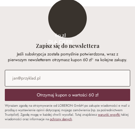
60 zł
DLA CIEBIE
Zapisz się do newslettera
Jeśli subskrypcja została pomyślnie potwierdzona, wraz z
pierwszym newsletterem otrzymasz kupon 60 zł¹ na kolejne zakupy.
Adres e-mail
*
Otrzymaj kupon o wartości 60 zł
Wyrażam zgodę na otrzymywanie od LOBERON GmbH po zakupie wiadomości e mail z
prośbą o wystawienie opinii dotyczącej mojego zamówienia (np. za pośrednictwem
Trustpilot). Zgodę mogę w każdej chwili wycofać. Tutaj znajdziesz
warunki wysyłki
takiej
wiadomości oraz informacje na
ochrony danych
.