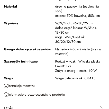
Materiał
drewno paulownia (paulownia
spp.)
osłona:
50% bawełna
,
50% len
Wymiary
W/S/G ok. 46/30/25 cm
dolna część klosza:
W/Ø ok.
18/30 cm
noga:
W/S/G/Ø ok.
30/20/12/30 cm
Uwaga dotycząca akcesoriów
Na jedno źródło światła (brak w
zestawie)
Szczegóły techniczne
Rodzaj wtyczki:
Wtyczka płaska
Gwint:
E27
Zużycie energii:
maks. 60 W
Waga
Waga całkowita ok. 0,84 kg
Instrukcje montażu
Informacje o bezpieczeństwie produktu
Opis