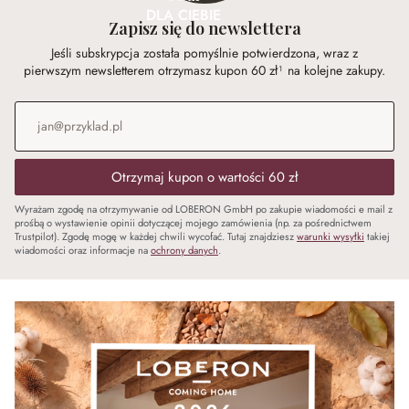
DLA CIEBIE
Zapisz się do newslettera
Jeśli subskrypcja została pomyślnie potwierdzona, wraz z
pierwszym newsletterem otrzymasz kupon 60 zł¹ na kolejne zakupy.
Adres e-mail
*
Otrzymaj kupon o wartości 60 zł
Wyrażam zgodę na otrzymywanie od LOBERON GmbH po zakupie wiadomości e mail z
prośbą o wystawienie opinii dotyczącej mojego zamówienia (np. za pośrednictwem
Trustpilot). Zgodę mogę w każdej chwili wycofać. Tutaj znajdziesz
warunki wysyłki
takiej
wiadomości oraz informacje na
ochrony danych
.