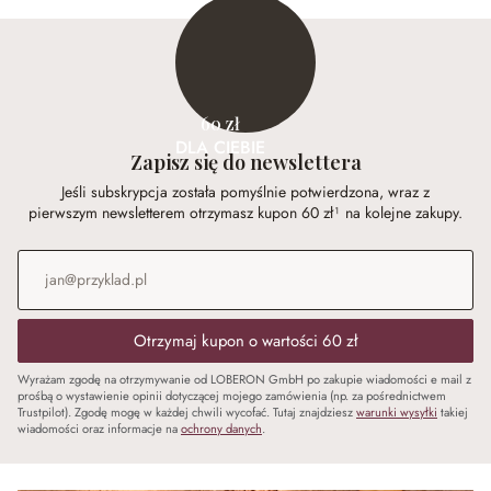
60 zł
DLA CIEBIE
Zapisz się do newslettera
Jeśli subskrypcja została pomyślnie potwierdzona, wraz z
pierwszym newsletterem otrzymasz kupon 60 zł¹ na kolejne zakupy.
Adres e-mail
*
Otrzymaj kupon o wartości 60 zł
Wyrażam zgodę na otrzymywanie od LOBERON GmbH po zakupie wiadomości e mail z
prośbą o wystawienie opinii dotyczącej mojego zamówienia (np. za pośrednictwem
Trustpilot). Zgodę mogę w każdej chwili wycofać. Tutaj znajdziesz
warunki wysyłki
takiej
wiadomości oraz informacje na
ochrony danych
.