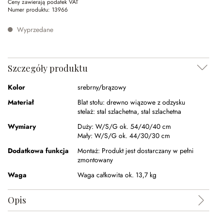
Ceny zawierają podatek VAT
Numer produktu:
13966
Wyprzedane
Szczegóły produktu
Kolor
srebrny/brązowy
Materiał
Blat stołu:
drewno wiązowe z odzysku
stelaż:
stal szlachetna
,
stal szlachetna
Wymiary
Duży:
W/S/G ok. 54/40/40 cm
Mały:
W/S/G ok. 44/30/30 cm
Dodatkowa funkcja
Montaż:
Produkt jest dostarczany w pełni
zmontowany
Waga
Waga całkowita ok. 13,7 kg
Opis