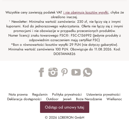
Wszystkie ceny zawierają podatek VAT
i nie obejmują kosztów wysyłki
, chyba że
określono inaczej.
¹ Newsletter: Minimalna wartość zamówienia: 230 zł, nie łączy się z innymi
kuponami. Kod do jednorazowego wykorzystania. Oferta nie łączy się z innymi
promocjami i nie obowiazije w przypadku przecenionych produktów.
Numer licencji znaku towarowego FSC®: FSC-C136992 (Jedynie produkty z
odpowiednim oznaczeniem mają certyfikat FSC)
*Bon o równowartości kosztów wysyłki 29 PLN (nie dotyczy gabarytów).
Minimalna wartość zamówienia 100 PLN. Obowiązuje do 11.08.2026. Kod:
DOSTAWA826
Trustpilot
Nota prawna
Regulamin
Polityka prywatności
Ustawienia prywatności
Deklaracja dostępności
Outdoor
Jesień
Boże Narodzenie
Wielkanoc
Odstąp od umowy tutaj
© 2026 LOBERON GmbH