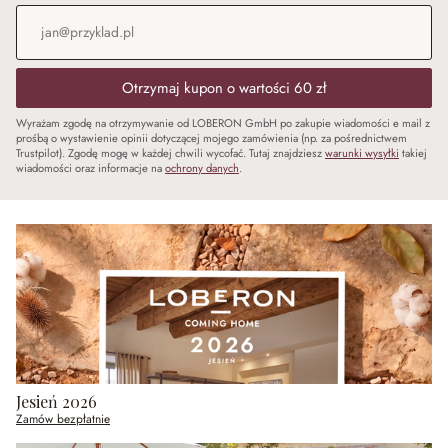
Adres e-mail
*
Otrzymaj kupon o wartości 60 zł
Wyrażam zgodę na otrzymywanie od LOBERON GmbH po zakupie wiadomości e mail z
prośbą o wystawienie opinii dotyczącej mojego zamówienia (np. za pośrednictwem
Trustpilot). Zgodę mogę w każdej chwili wycofać. Tutaj znajdziesz
warunki wysyłki
takiej
wiadomości oraz informacje na
ochrony danych
.
Jesień 2026
Zamów bezpłatnie