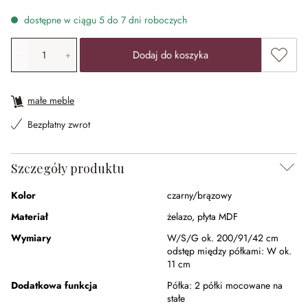
dostępne w ciągu 5 do 7 dni roboczych
Ilość produktu: Wprowadź żądaną wartość lub użyj przyci
Dodaj 
Dodaj do koszyka
małe meble
Bezpłatny zwrot
Szczegóły produktu
Kolor
czarny/brązowy
Materiał
żelazo
,
płyta MDF
Wymiary
W/S/G ok. 200/91/42 cm
odstęp między półkami:
W ok.
11 cm
Dodatkowa funkcja
Półka:
2 półki mocowane na
stałe