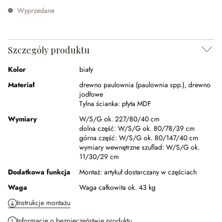
Wyprzedane
Szczegóły produktu
Kolor
biały
Materiał
drewno paulownia (paulownia spp.)
,
drewno
jodłowe
Tylna ścianka:
płyta MDF
Wymiary
W/S/G ok. 227/80/40 cm
dolna część:
W/S/G ok. 80/78/39 cm
górna część:
W/S/G ok. 80/147/40 cm
wymiary wewnętrzne szuflad:
W/S/G ok.
11/30/29 cm
Dodatkowa funkcja
Montaż:
artykuł dostarczany w częściach
Waga
Waga całkowita ok. 43 kg
Instrukcje montażu
Informacje o bezpieczeństwie produktu