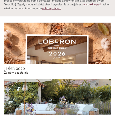
prośbą o wystawienie opinii dotyczącej mojego zamówienia (np. za pośrednictwem
Trustpilot). Zgodę mogę w każdej chwili wycofać. Tutaj znajdziesz
warunki wysyłki
takiej
wiadomości oraz informacje na
ochrony danych
.
Jesień 2026
Zamów bezpłatnie