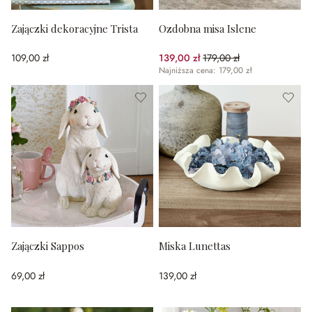
Zajączki dekoracyjne Trista
Ozdobna misa Islene
109,00 zł
139,00 zł
179,00 zł
(22.35%spared)
Najniższa cena: 179,00 zł
Zajączki Sappos
Miska Lunettas
69,00 zł
139,00 zł