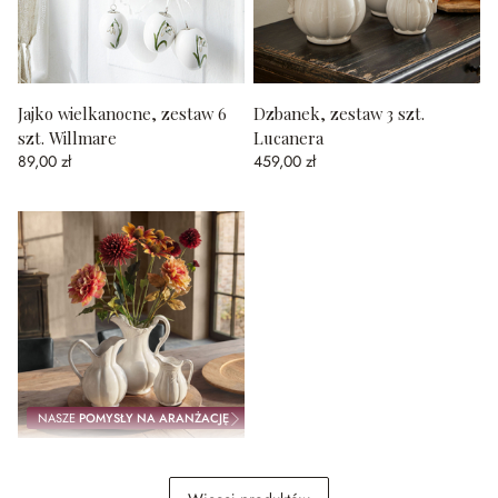
Jajko wielkanocne, zestaw 6
Dzbanek, zestaw 3 szt.
szt. Willmare
Lucanera
89,00 zł
459,00 zł
NASZE
POMYSŁY NA ARANŻACJĘ
Jesienny festiwal kwiatów