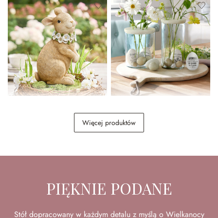
Ozdobny zając Ashfordale
Pisanka, zestaw 4 szt. Maison
Vélour
Więcej produktów
59,00 zł
34,00 zł
69,00 zł
(50.72%spared)
PIĘKNIE PODANE
Stół dopracowany w każdym detalu z myślą o Wielkanocy