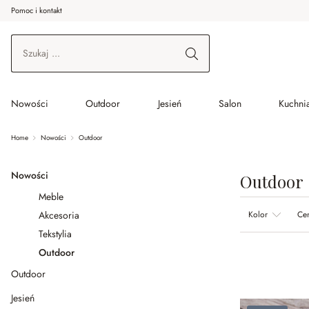
Pomoc i kontakt
ć do wątku głównego
Przejdź do wyszukiwania
Przejdź do głównej nawigacji
Nowości
Outdoor
Jesień
Salon
Kuchnia
Home
Nowości
Outdoor
Nowości
Outdoor
Meble
Akcesoria
Kolor
Ce
Tekstylia
Outdoor
Outdoor
Jesień