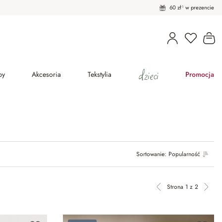
60 zł¹ w prezencie
Ko
dzieci
py
Akcesoria
Tekstylia
Promocja
Sortowanie:
Popularność
Strona 1 z 2
Poprzednia strona
Nastę