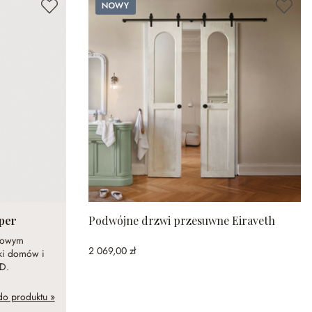
Nowy
per
Podwójne drzwi przesuwne Eiraveth
ązowym
2 069,00 zł
ki domów i
ED.
do produktu »