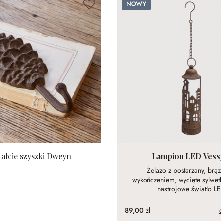
Nowy
ałcie szyszki Dweyn
Lampion LED Vess
Żelazo z postarzany, br
wykończeniem, wycięte sylwet
nastrojowe światło L
89,00 zł