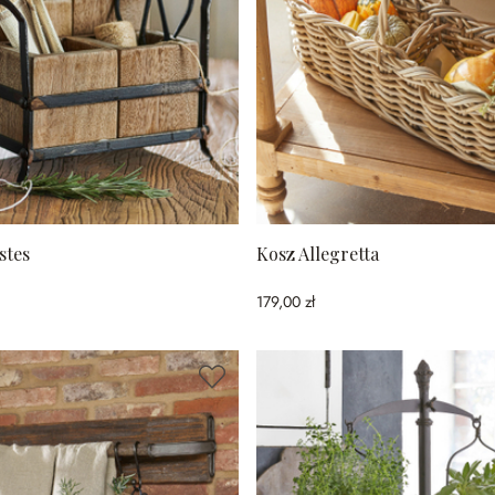
stes
Kosz Allegretta
179,00 zł