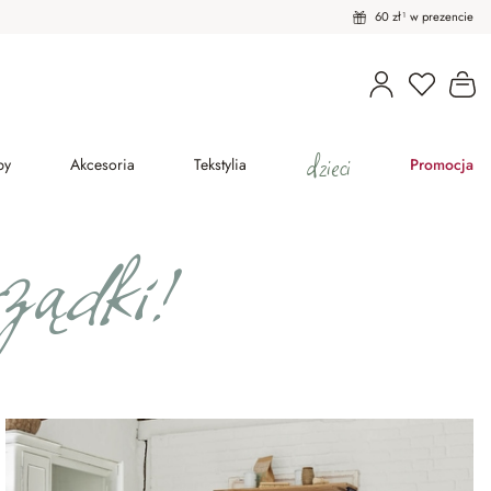
60 zł¹ w prezencie
Masz pro
Ko
dzieci
py
Akcesoria
Tekstylia
Promocja
ządki!