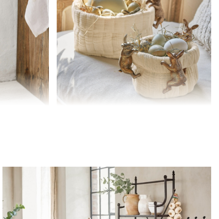
ven
Kosz, zestaw 2 szt. Huillé
89,00 zł