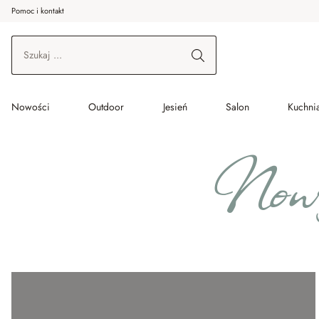
Pomoc i kontakt
ć do wątku głównego
Przejdź do wyszukiwania
Przejdź do głównej nawigacji
Nowości
Outdoor
Jesień
Salon
Kuchnia
Nowy 