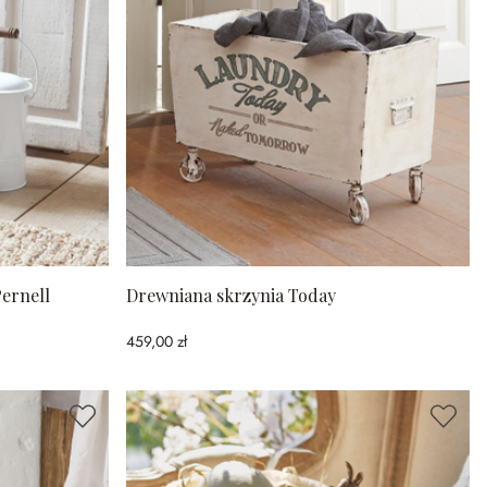
Pernell
Drewniana skrzynia Today
459,00 zł