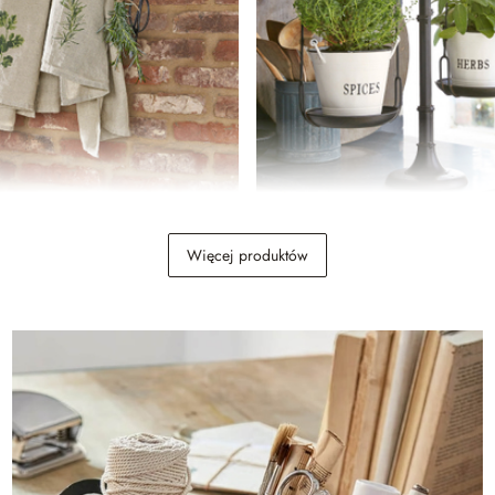
czykami Paulding
Waga dekoracyjna Tynne
Więcej produktów
269,00 zł