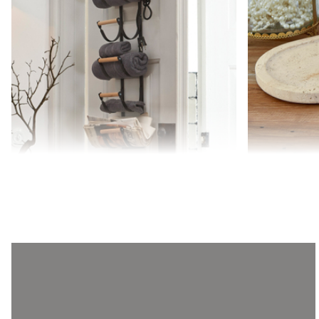
Organizer ścienny Utica
Taca Thalina
229,00 zł
179,00 zł