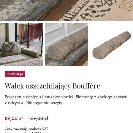
Promocja
Wałek uszczelniający Bouffére
Połączenie designu i funkcjonalności.
Elementy z koziego zamszu
z odzysku.
Nienagannie uszyty.
89,00 zł
139,00 zł
(35.97%spared)
Ceny zawierają podatek VAT