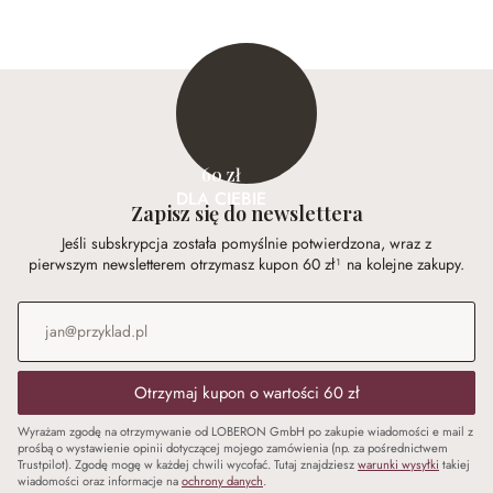
60 zł
DLA CIEBIE
Zapisz się do newslettera
Jeśli subskrypcja została pomyślnie potwierdzona, wraz z
pierwszym newsletterem otrzymasz kupon 60 zł¹ na kolejne zakupy.
Adres e-mail
*
Otrzymaj kupon o wartości 60 zł
Wyrażam zgodę na otrzymywanie od LOBERON GmbH po zakupie wiadomości e mail z
prośbą o wystawienie opinii dotyczącej mojego zamówienia (np. za pośrednictwem
Trustpilot). Zgodę mogę w każdej chwili wycofać. Tutaj znajdziesz
warunki wysyłki
takiej
wiadomości oraz informacje na
ochrony danych
.