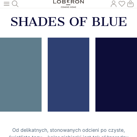
Masz p
Ko
Wróć do wątku głównego
SHADES OF BLUE
Od delikatnych, stonowanych odcieni po czyste,