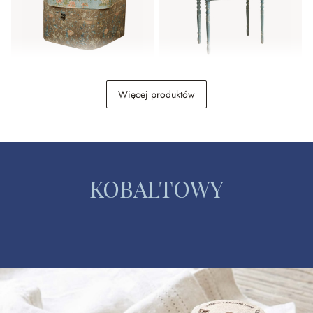
Pudełko, zestaw 2 szt.
Konsola Lartigue
Więcej produktów
Mafleur
589,00 zł
1 609,00 zł
KOBALTOWY