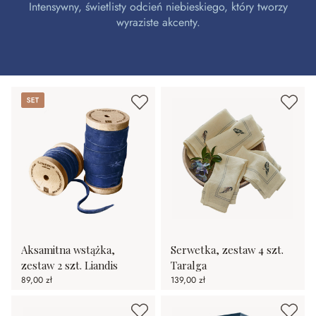
Intensywny, świetlisty odcień niebieskiego, który tworzy
wyraziste akcenty.
Set
Aksamitna wstążka,
Serwetka, zestaw 4 szt.
zestaw 2 szt. Liandis
Taralga
89,00 zł
139,00 zł