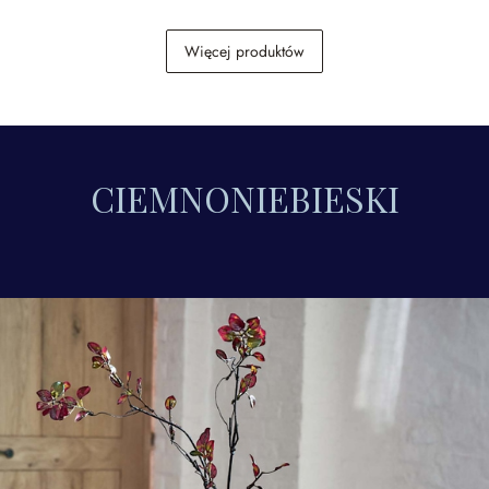
Aksamitna wstążka,
Torba Deux-Parts
Więcej produktów
zestaw 2 szt. Liandis
89,00 zł
169,00 zł
CIEMNONIEBIESKI