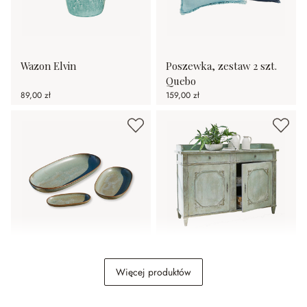
Wazon Elvin
Poszewka, zestaw 2 szt.
Quebo
89,00 zł
159,00 zł
Taca do serwowania,
Komoda Mervelique
Więcej produktów
zestaw 3 szt. Biarré
109,00 zł
3 209,00 zł