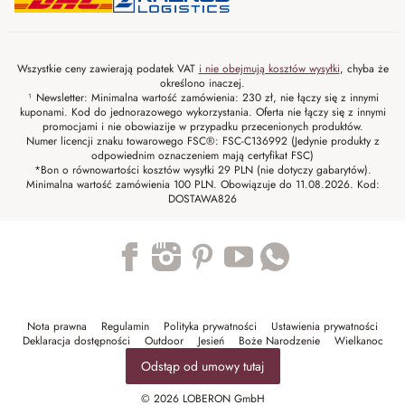
Wszystkie ceny zawierają podatek VAT
i nie obejmują kosztów wysyłki
, chyba że
określono inaczej.
¹ Newsletter: Minimalna wartość zamówienia: 230 zł, nie łączy się z innymi
kuponami. Kod do jednorazowego wykorzystania. Oferta nie łączy się z innymi
promocjami i nie obowiazije w przypadku przecenionych produktów.
Numer licencji znaku towarowego FSC®: FSC-C136992 (Jedynie produkty z
odpowiednim oznaczeniem mają certyfikat FSC)
*Bon o równowartości kosztów wysyłki 29 PLN (nie dotyczy gabarytów).
Minimalna wartość zamówienia 100 PLN. Obowiązuje do 11.08.2026. Kod:
DOSTAWA826
Trustpilot
Nota prawna
Regulamin
Polityka prywatności
Ustawienia prywatności
Deklaracja dostępności
Outdoor
Jesień
Boże Narodzenie
Wielkanoc
Odstąp od umowy tutaj
© 2026 LOBERON GmbH