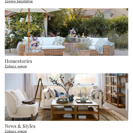
Zamów bezpłatnie
Homestories
Zobacz więcej
News & Styles
Zobacz więcej