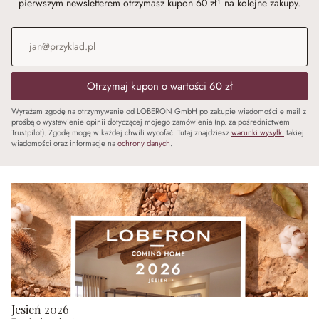
pierwszym newsletterem otrzymasz kupon 60 zł¹ na kolejne zakupy.
Adres e-mail
*
Otrzymaj kupon o wartości 60 zł
Wyrażam zgodę na otrzymywanie od LOBERON GmbH po zakupie wiadomości e mail z
prośbą o wystawienie opinii dotyczącej mojego zamówienia (np. za pośrednictwem
Trustpilot). Zgodę mogę w każdej chwili wycofać. Tutaj znajdziesz
warunki wysyłki
takiej
wiadomości oraz informacje na
ochrony danych
.
Jesień 2026