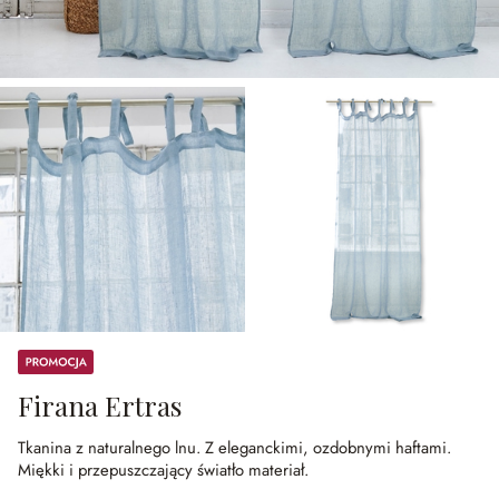
Promocja
Firana Ertras
Tkanina z naturalnego lnu.
Z eleganckimi, ozdobnymi haftami.
Miękki i przepuszczający światło materiał.