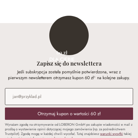
60 zł
DLA CIEBIE
Zapisz się do newslettera
Jeśli subskrypcja została pomyślnie potwierdzona, wraz z
pierwszym newsletterem otrzymasz kupon 60 zł¹ na kolejne zakupy.
Adres e-mail
*
Otrzymaj kupon o wartości 60 zł
Wyrażam zgodę na otrzymywanie od LOBERON GmbH po zakupie wiadomości e mail z
prośbą o wystawienie opinii dotyczącej mojego zamówienia (np. za pośrednictwem
Trustpilot). Zgodę mogę w każdej chwili wycofać. Tutaj znajdziesz
warunki wysyłki
takiej