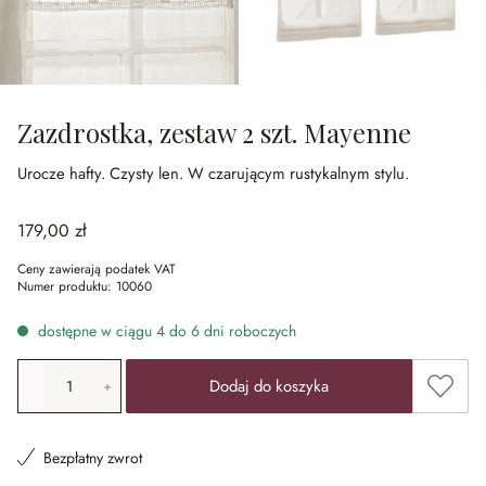
Zazdrostka, zestaw 2 szt. Mayenne
Urocze hafty.
Czysty len.
W czarującym rustykalnym stylu.
179,00 zł
Ceny zawierają podatek VAT
Numer produktu:
10060
dostępne w ciągu 4 do 6 dni roboczych
Ilość produktu: Wprowadź żądaną wartość lub użyj przyci
Dodaj 
Dodaj do koszyka
Bezpłatny zwrot