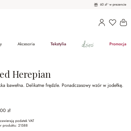
60 zł¹ w prezencie
Masz pro
Ko
dzieci
y
Akcesoria
Tekstylia
Promocja
led Herepian
kka bawełna.
Delikatne frędzle.
Ponadczasowy wzór w jodełkę.
,00 zł
zawierają podatek VAT
r produktu:
21588