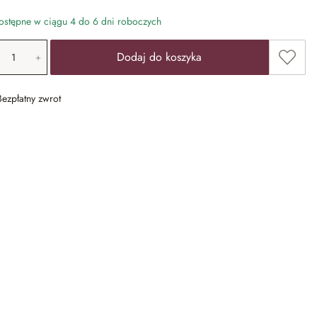
stępne w ciągu 4 do 6 dni roboczych
ość produktu: Wprowadź żądaną wartość lub u
Dodaj 
Dodaj do koszyka
Bezpłatny zwrot