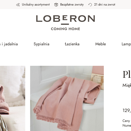
Unikalny asortyment
Bezpłatne zwroty
21 dni na zwrot
 i jadalnia
Sypialnia
Łazienka
Meble
Lamp
P
Mię
129
Ceny 
Nume