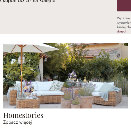
 kupon 60 zł¹ na kolejne
Wyrażam 
wystawien
każdej chw
danych
.
Homestories
Zobacz więcej