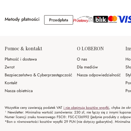
Metody płatności
Przedpłata
Przedpłata
Pomoc & kontakt
O LOBERON
In
Płatność i dostawa
O nas
Ho
Zwrot
Dla mediów
Sh
Bezpieczeństwo & Cyberprzestępczość
Nasza odpowiedzialność
Sty
Kontakt
Po
Nasza obietnica
Por
Wszystkie ceny zawierają podatek VAT
i nie obejmują kosztów wysyłki
, chyba że okr
¹ Newsletter: Minimalna wartość zamówienia: 230 zł, nie łączy się z innymi kupon
Numer licencji znaku towarowego FSC®: FSC-C136992 (Jedynie produkty z odpowi
*Bon o równowartości kosztów wysyłki 29 PLN (nie dotyczy gabarytów). Minima