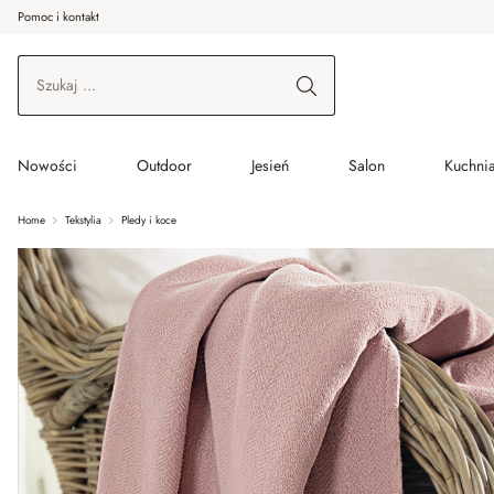
Pomoc i kontakt
ć do wątku głównego
Przejdź do wyszukiwania
Przejdź do głównej nawigacji
Nowości
Outdoor
Jesień
Salon
Kuchnia
Home
Tekstylia
Pledy i koce