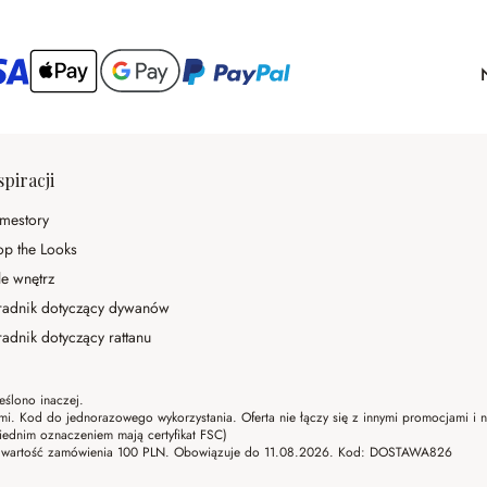
spiracji
mestory
op the Looks
le wnętrz
radnik dotyczący dywanów
adnik dotyczący rattanu
eślono inaczej.
ami. Kod do jednorazowego wykorzystania. Oferta nie łączy się z innymi promocjami i
ednim oznaczeniem mają certyfikat FSC)
lna wartość zamówienia 100 PLN. Obowiązuje do 11.08.2026. Kod: DOSTAWA826