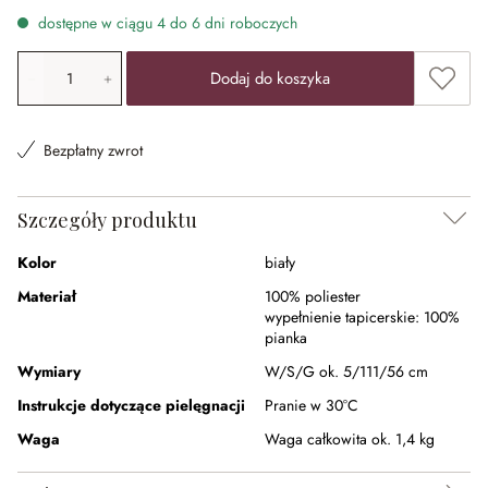
dostępne w ciągu 4 do 6 dni roboczych
Ilość produktu: Wprowadź żądaną wartość lub użyj przyci
Dodaj 
Dodaj do koszyka
Bezpłatny zwrot
Szczegóły produktu
Kolor
biały
Materiał
100% poliester
wypełnienie tapicerskie:
100%
pianka
Wymiary
W/S/G ok. 5/111/56 cm
Instrukcje dotyczące pielęgnacji
Pranie w 30°C
Waga
Waga całkowita ok. 1,4 kg