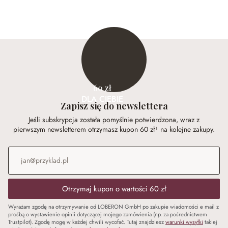
60 zł
DLA CIEBIE
Zapisz się do newslettera
Jeśli subskrypcja została pomyślnie potwierdzona, wraz z
pierwszym newsletterem otrzymasz kupon 60 zł¹ na kolejne zakupy.
Adres e-mail
*
Otrzymaj kupon o wartości 60 zł
Wyrażam zgodę na otrzymywanie od LOBERON GmbH po zakupie wiadomości e mail z
prośbą o wystawienie opinii dotyczącej mojego zamówienia (np. za pośrednictwem
Trustpilot). Zgodę mogę w każdej chwili wycofać. Tutaj znajdziesz
warunki wysyłki
takiej