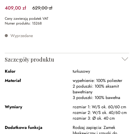
409,00 zł
629,00 zł
(34.98%spared)
Ceny zawierają podatek VAT
Numer produktu:
15268
Wyprzedane
Szczegóły produktu
Kolor
turkusowy
Materiał
wypełnienie:
100% poliester
2 poduszki:
100% aksamit
bawełniany
3 poduszki:
100% bawełna
Wymiary
rozmiar 1:
W/S ok. 60/60 cm
rozmiar 2:
W/S ok. 40/60 cm
rozmiar 3:
Ø ok. 40 cm
Dodatkowa funkcja
Rodzaj zapięcia:
Zamek
błyskawiczny i sznurki do