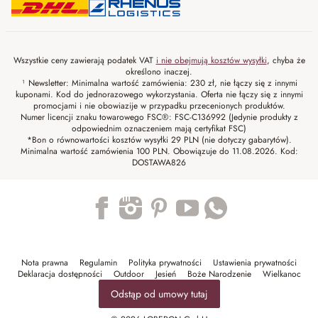
Wszystkie ceny zawierają podatek VAT
i nie obejmują kosztów wysyłki
, chyba że
określono inaczej.
¹ Newsletter: Minimalna wartość zamówienia: 230 zł, nie łączy się z innymi
kuponami. Kod do jednorazowego wykorzystania. Oferta nie łączy się z innymi
promocjami i nie obowiazije w przypadku przecenionych produktów.
Numer licencji znaku towarowego FSC®: FSC-C136992 (Jedynie produkty z
odpowiednim oznaczeniem mają certyfikat FSC)
*Bon o równowartości kosztów wysyłki 29 PLN (nie dotyczy gabarytów).
Minimalna wartość zamówienia 100 PLN. Obowiązuje do 11.08.2026. Kod:
DOSTAWA826
Trustpilot
Nota prawna
Regulamin
Polityka prywatności
Ustawienia prywatności
Deklaracja dostępności
Outdoor
Jesień
Boże Narodzenie
Wielkanoc
Odstąp od umowy tutaj