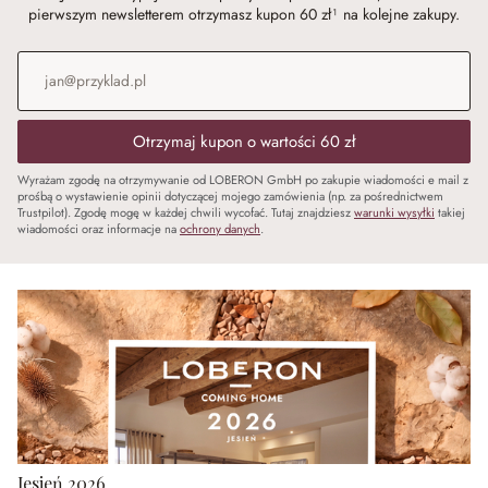
pierwszym newsletterem otrzymasz kupon 60 zł¹ na kolejne zakupy.
Adres e-mail
*
Otrzymaj kupon o wartości 60 zł
Wyrażam zgodę na otrzymywanie od LOBERON GmbH po zakupie wiadomości e mail z
prośbą o wystawienie opinii dotyczącej mojego zamówienia (np. za pośrednictwem
Trustpilot). Zgodę mogę w każdej chwili wycofać. Tutaj znajdziesz
warunki wysyłki
takiej
wiadomości oraz informacje na
ochrony danych
.
Jesień 2026