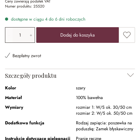
Ceny zawierają podatek VAT
Numer produktu:
25520
dostępne w ciągu 4 do 6 dni roboczych
Ilość produktu: Wprowadź żądaną wartość lub użyj przyci
Dodaj 
Dodaj do koszyka
Bezpłatny zwrot
Szczegóły produktu
Kolor
szary
Materiał
100% bawełna
Wymiary
rozmiar 1:
W/S ok. 30/50 cm
rozmiar 2:
W/S ok. 50/50 cm
Dodatkowa funkcja
Rodzaj zapięcia:
poszewka na
poduszkę: Zamek błyskawiczny
Instrukcje dotyczące pielęgnacji
Pranie ręczne