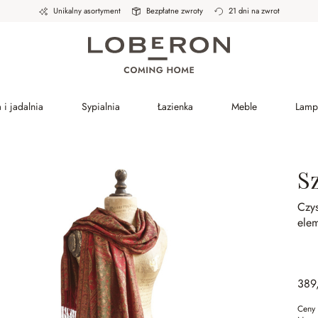
Unikalny asortyment
Bezpłatne zwroty
21 dni na zwrot
 i jadalnia
Sypialnia
Łazienka
Meble
Lamp
S
Czy
ele
389
Ceny 