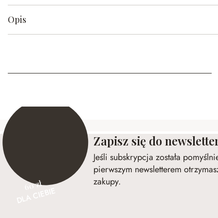
Opis
Zapisz się do newslette
Jeśli subskrypcja została pomyśln
pierwszym newsletterem otrzymasz
zakupy.
60 zł
DLA CIEBIE