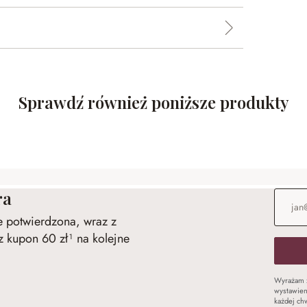
Sprawdź również poniższe produkty
ra
Adres e
ie potwierdzona, wraz z
 kupon 60 zł¹ na kolejne
Wyrażam 
wystawien
każdej chw