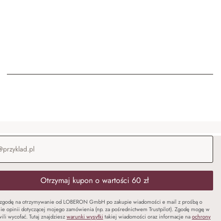
-mail
*
Otrzymaj kupon o wartości 60 zł
zgodę na otrzymywanie od LOBERON GmbH po zakupie wiadomości e mail z prośbą o
ie opinii dotyczącej mojego zamówienia (np. za pośrednictwem Trustpilot). Zgodę mogę w
ili wycofać. Tutaj znajdziesz
warunki wysyłki
takiej wiadomości oraz informacje na
ochrony