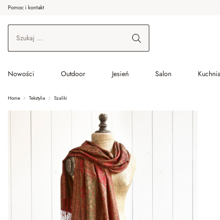
Pomoc i kontakt
ć do wątku głównego
Przejdź do wyszukiwania
Przejdź do głównej nawigacji
Nowości
Outdoor
Jesień
Salon
Kuchnia
Home
Tekstylia
Szaliki