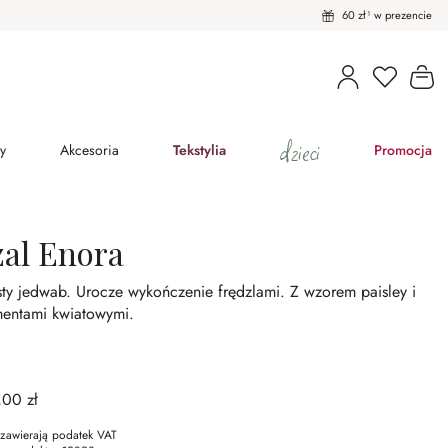
60 zł¹ w prezencie
Masz pro
Ko
dzieci
y
Akcesoria
Tekstylia
Promocja
zal Enora
sty jedwab.
Urocze wykończenie frędzlami.
Z wzorem paisley i
mentami kwiatowymi.
,00 zł
zawierają podatek VAT