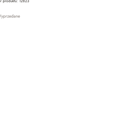
r produktu:
12823
yprzedane