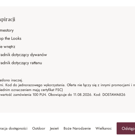
spiracji
mestory
op the Looks
le wnętrz
radnik dotyczący dywanów
adnik dotyczący rattanu
eślono inaczej.
ami. Kod do jednorazowego wykorzystania. Oferta nie łączy się z innymi promocjami i
ednim oznaczeniem mają certyfikat FSC)
lna wartość zamówienia 100 PLN. Obowiązuje do 11.08.2026. Kod: DOSTAWA826
Odstąp
racja dostępności
Outdoor
Jesień
Boże Narodzenie
Wielkanoc