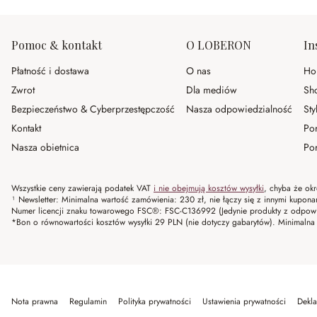
Pomoc & kontakt
O LOBERON
In
Płatność i dostawa
O nas
Ho
Zwrot
Dla mediów
Sh
Bezpieczeństwo & Cyberprzestępczość
Nasza odpowiedzialność
Sty
Kontakt
Po
Nasza obietnica
Por
Wszystkie ceny zawierają podatek VAT
i nie obejmują kosztów wysyłki
, chyba że okr
¹ Newsletter: Minimalna wartość zamówienia: 230 zł, nie łączy się z innymi kupon
Numer licencji znaku towarowego FSC®: FSC-C136992 (Jedynie produkty z odpowi
*Bon o równowartości kosztów wysyłki 29 PLN (nie dotyczy gabarytów). Minima
Nota prawna
Regulamin
Polityka prywatności
Ustawienia prywatności
Dekla