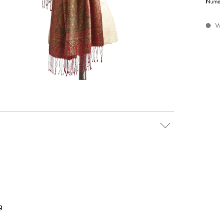
Nume
W
g