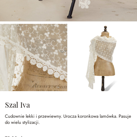
Szal Iva
Cudownie lekki i przewiewny.
Urocza koronkowa lamówka.
Pasuje
do wielu stylizacji.