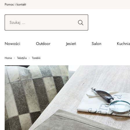
Pomoc i kontakt
ć do wątku głównego
Przejdź do wyszukiwania
Przejdź do głównej nawigacji
Nowości
Outdoor
Jesień
Salon
Kuchnia
Home
Tekstylia
Torebki