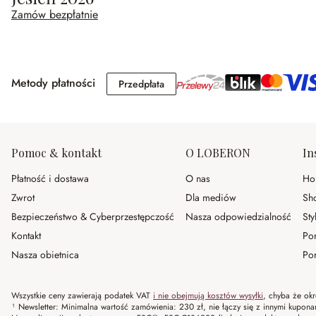
Zamów bezpłatnie
Metody płatności
Przedpłata
Przedpłata
Pomoc & kontakt
O LOBERON
In
Płatność i dostawa
O nas
Ho
Zwrot
Dla mediów
Sh
Bezpieczeństwo & Cyberprzestępczość
Nasza odpowiedzialność
Sty
Kontakt
Po
Nasza obietnica
Por
Wszystkie ceny zawierają podatek VAT
i nie obejmują kosztów wysyłki
, chyba że okr
¹ Newsletter: Minimalna wartość zamówienia: 230 zł, nie łączy się z innymi kupon