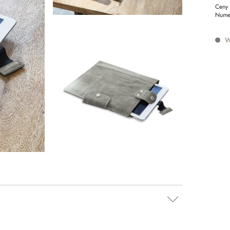
Ceny 
Nume
W