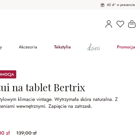
60 zł¹ w prezencie
Masz pro
Ko
dzieci
y
Akcesoria
Tekstylia
Promocja
ocja
ui na tablet Bertrix
tylowym klimacie vintage.
Wytrzymała skóra naturalna.
Z
szeniami wewnętrznymi.
Zapięcie na zatrzask.
00 zł
139,00 zł
(35.97%spared)