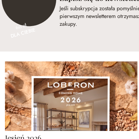
Jeśli subskrypcja została pomyśln
pierwszym newsletterem otrzymasz
zakupy.
60 zł
DLA CIEBIE
Jesień 2026