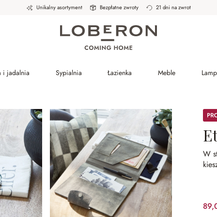
Unikalny asortyment
Bezpłatne zwroty
21 dni na zwrot
 i jadalnia
Sypialnia
Łazienka
Meble
Lamp
Prom
Et
W s
kie
89,