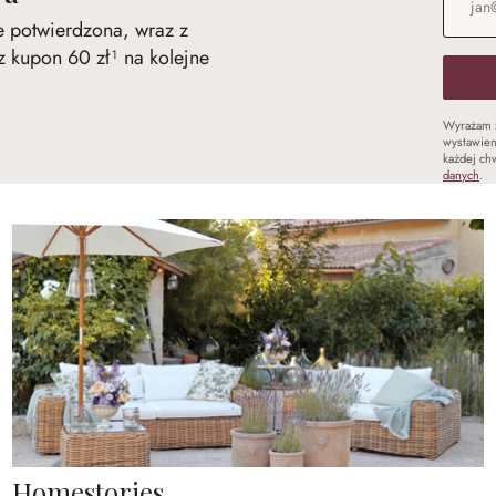
ie potwierdzona, wraz z
 kupon 60 zł¹ na kolejne
Wyrażam 
wystawien
każdej chw
danych
.
Homestories