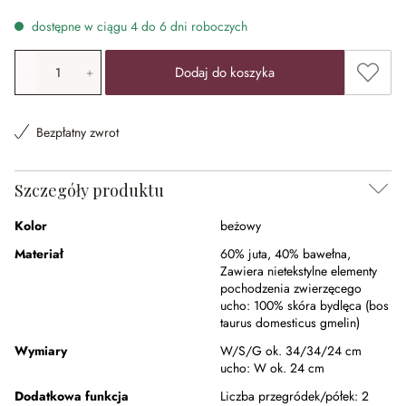
dostępne w ciągu 4 do 6 dni roboczych
Ilość produktu: Wprowadź żądaną wartość lub użyj przyci
Dodaj 
Dodaj do koszyka
Bezpłatny zwrot
Szczegóły produktu
Kolor
beżowy
Materiał
60% juta
,
40% bawełna
,
Zawiera nietekstylne elementy
pochodzenia zwierzęcego
ucho:
100% skóra bydlęca (bos
taurus domesticus gmelin)
Wymiary
W/S/G ok. 34/34/24 cm
ucho:
W ok. 24 cm
Dodatkowa funkcja
Liczba przegródek/półek:
2