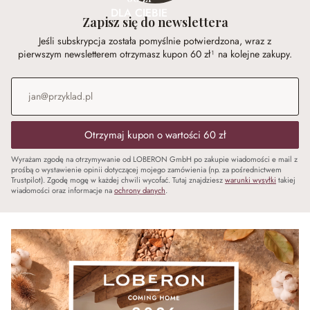
DLA CIEBIE
Zapisz się do newslettera
Jeśli subskrypcja została pomyślnie potwierdzona, wraz z
pierwszym newsletterem otrzymasz kupon 60 zł¹ na kolejne zakupy.
Adres e-mail
*
Otrzymaj kupon o wartości 60 zł
Wyrażam zgodę na otrzymywanie od LOBERON GmbH po zakupie wiadomości e mail z
prośbą o wystawienie opinii dotyczącej mojego zamówienia (np. za pośrednictwem
Trustpilot). Zgodę mogę w każdej chwili wycofać. Tutaj znajdziesz
warunki wysyłki
takiej
wiadomości oraz informacje na
ochrony danych
.