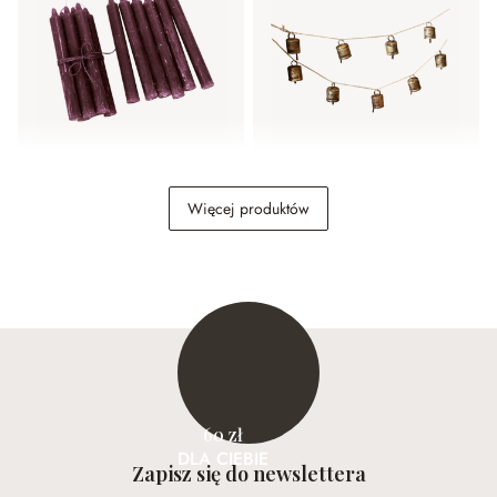
Świeca, zestaw 12 szt.
Girlanda Maxime
Więcej produktów
Bauceau
59,00 zł
89,00 zł
60 zł
DLA CIEBIE
Zapisz się do newslettera