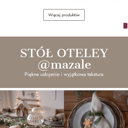
Wazon Champs
Morze kwiatów w
Więcej produktów
purpurze
369,00 zł
NASZE
POMYSŁY NA ARANŻACJĘ
STÓŁ OTELEY
@mazale
Piękne usłojenie i wyjątkowa tekstura