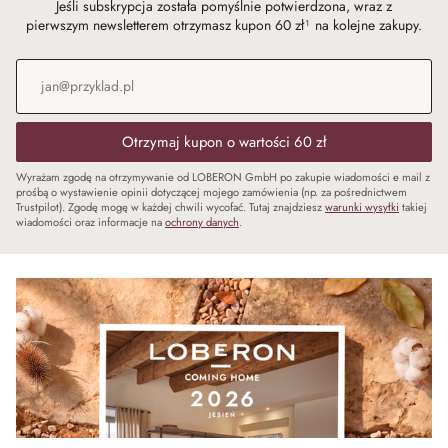
Jeśli subskrypcja została pomyślnie potwierdzona, wraz z
pierwszym newsletterem otrzymasz kupon 60 zł¹ na kolejne zakupy.
Adres e-mail
*
Otrzymaj kupon o wartości 60 zł
Wyrażam zgodę na otrzymywanie od LOBERON GmbH po zakupie wiadomości e mail z
prośbą o wystawienie opinii dotyczącej mojego zamówienia (np. za pośrednictwem
Trustpilot). Zgodę mogę w każdej chwili wycofać. Tutaj znajdziesz
warunki wysyłki
takiej
wiadomości oraz informacje na
ochrony danych
.