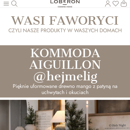
Masz p
Ko
Wróć do wątku głównego
WASI FAWORYCI
CZYLI NASZE PRODUKTY W WASZYCH DOMACH
KOMMODA
AIGUILLON
@hejmelig
Pięknie uformowane drewno mango z patyną na
uchwytach i okuciach