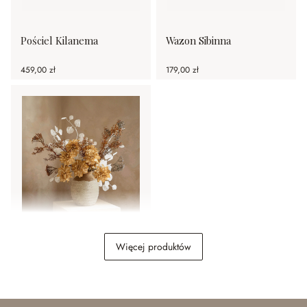
Pościel Kilanema
Wazon Sibinna
459,00 zł
179,00 zł
Złoto kwiatów i srebro
Więcej produktów
liści
NASZE
POMYSŁY NA ARANŻACJĘ