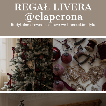
REGAŁ LIVERA
@elaperona
Rustykalne drewno sosnowe we francuskim stylu