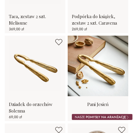
Taca, zestaw 2 szt.
Podpórka do książek,
Melisune
zestaw 2 szt. Caravena
369,00 zł
269,00 zł
Dziadek do orzechów
Pani Jesień
Solenna
69,00 zł
NASZE
POMYSŁY NA ARANŻACJĘ