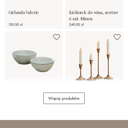
Girlanda Valerie
Kieliszek do wina, zestaw
6 szt. Minou
159,00 zł
249,00 zł
Miska, zestaw 2 szt.
Świecznik, zestaw 4 szt.
Więcej produktów
Biarré
Namoris
119,00 zł
339,00 zł