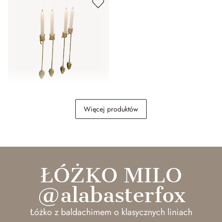
Świecznik, zestaw 4 szt.
Więcej produktów
Norélie
89,00 zł
ŁÓŻKO MILO
@alabasterfox
Łóżko z baldachimem o klasycznych liniach