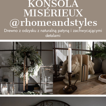
KONSOLA
MISÉRIEUX
@rhomeandstyles
Drewno z odzysku z naturalną patyną i zachwycającymi
detalami