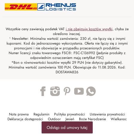
Wszystkie ceny zawierają podatek VAT
i nie obejmują kosztów wysyłki
, chyba że
określono inaczej.
¹ Newsletter: Minimalna wartość zamówienia: 230 zł, nie łączy się z innymi
kuponami. Kod do jednorazowego wykorzystania. Oferta nie łączy się z innymi
promocjami i nie obowiazije w przypadku przecenionych produktów.
Numer licencji znaku towarowego FSC®: FSC-C136992 (Jedynie produkty z
odpowiednim oznaczeniem mają certyfikat FSC)
*Bon o równowartości kosztów wysyłki 29 PLN (nie dotyczy gabarytów).
Minimalna wartość zamówienia 100 PLN. Obowiązuje do 11.08.2026. Kod:
DOSTAWA826
Trustpilot
Nota prawna
Regulamin
Polityka prywatności
Ustawienia prywatności
Deklaracja dostępności
Outdoor
Jesień
Boże Narodzenie
Wielkanoc
Odstąp od umowy tutaj