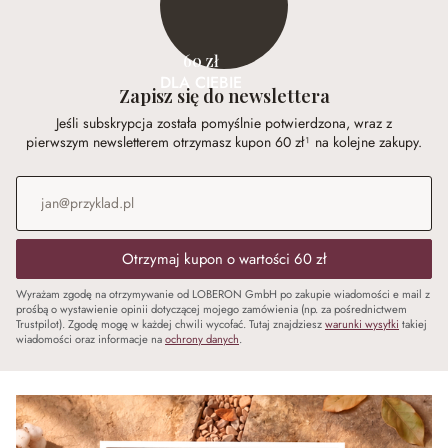
60 zł
DLA CIEBIE
Zapisz się do newslettera
Jeśli subskrypcja została pomyślnie potwierdzona, wraz z
pierwszym newsletterem otrzymasz kupon 60 zł¹ na kolejne zakupy.
Adres e-mail
*
Otrzymaj kupon o wartości 60 zł
Wyrażam zgodę na otrzymywanie od LOBERON GmbH po zakupie wiadomości e mail z
prośbą o wystawienie opinii dotyczącej mojego zamówienia (np. za pośrednictwem
Trustpilot). Zgodę mogę w każdej chwili wycofać. Tutaj znajdziesz
warunki wysyłki
takiej
wiadomości oraz informacje na
ochrony danych
.