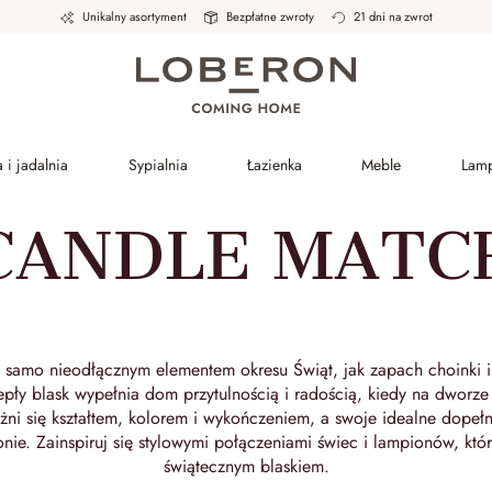
Unikalny asortyment
Bezpłatne zwroty
21 dni na zwrot
 i jadalnia
Sypialnia
Łazienka
Meble
Lam
CANDLE MATC
k samo nieodłącznym elementem okresu Świąt, jak zapach choinki i
iepły blask wypełnia dom przytulnością i radością, kiedy na dworz
żni się kształtem, kolorem i wykończeniem, a swoje idealne dopełn
nie. Zainspiruj się stylowymi połączeniami świec i lampionów, któ
świątecznym blaskiem.