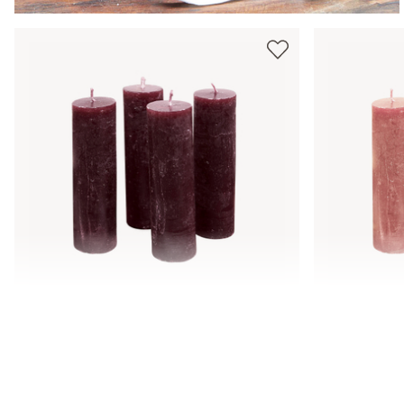
Świeca, zestaw 4 szt. Muriel
Świeca, zes
44,00 zł
44,00 zł