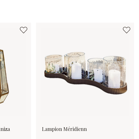
uniza
Lampion Méridienn