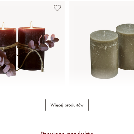
taw 2 szt. Oviedo
Świeca, zestaw 2 szt. Ovied
Więcej produktów
89,00 zł