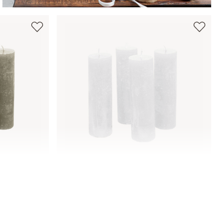
l
Świeca, zestaw 4 szt. Muriel
44,00 zł