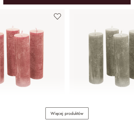
taw 4 szt. Muriel
Świeca, zestaw 4 szt. Murie
Więcej produktów
44,00 zł