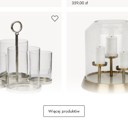
359,00 zł
Gjaloran
Świecznik Vemesto
Więcej produktów
589,00 zł