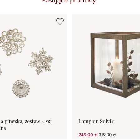
Pasujące produkty:
a pinezka, zestaw 4 szt.
Lampion Solvik
ins
249,00 zł
319,00 zł
(21.94%spared)