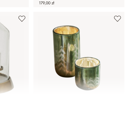
179,00 zł
Lampion, zestaw 2 szt. Harifaz
139,00 zł