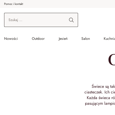
Pomoc i kontakt
ć do wątku głównego
Przejdź do wyszukiwania
Przejdź do głównej nawigacji
Nowości
Outdoor
Jesień
Salon
Kuchnia
Świece są ta
ciasteczek. Ich c
Każda świeca ró
pasującym lampio