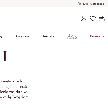
60 zł¹ w prezencie
Masz pro
Ko
dzieci
py
Akcesoria
Tekstylia
Promocja
H
 świątecznych
e panuje ciemność.
ienie znajduje w
re otulą Twój dom