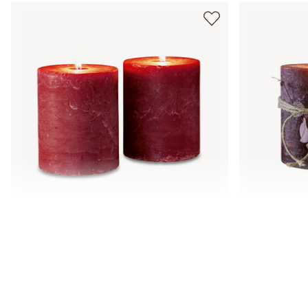
Świeca, zestaw 2 szt. Oviedo
Świeca, zes
89,00 zł
89,00 zł