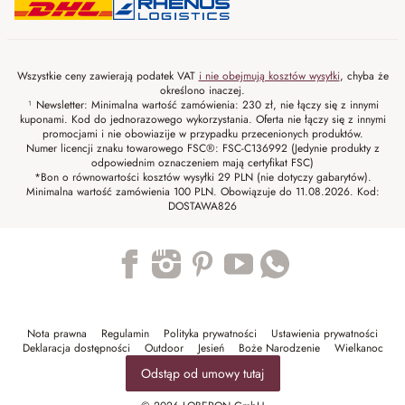
Wszystkie ceny zawierają podatek VAT
i nie obejmują kosztów wysyłki
, chyba że
określono inaczej.
¹ Newsletter: Minimalna wartość zamówienia: 230 zł, nie łączy się z innymi
kuponami. Kod do jednorazowego wykorzystania. Oferta nie łączy się z innymi
promocjami i nie obowiazije w przypadku przecenionych produktów.
Numer licencji znaku towarowego FSC®: FSC-C136992 (Jedynie produkty z
odpowiednim oznaczeniem mają certyfikat FSC)
*Bon o równowartości kosztów wysyłki 29 PLN (nie dotyczy gabarytów).
Minimalna wartość zamówienia 100 PLN. Obowiązuje do 11.08.2026. Kod:
DOSTAWA826
Trustpilot
Nota prawna
Regulamin
Polityka prywatności
Ustawienia prywatności
Deklaracja dostępności
Outdoor
Jesień
Boże Narodzenie
Wielkanoc
Odstąp od umowy tutaj