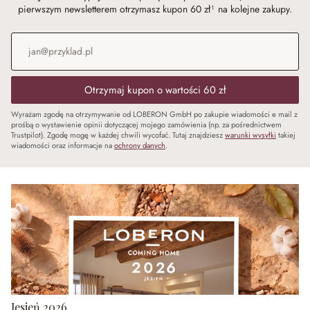
pierwszym newsletterem otrzymasz kupon 60 zł¹ na kolejne zakupy.
Adres e-mail
*
Otrzymaj kupon o wartości 60 zł
Wyrażam zgodę na otrzymywanie od LOBERON GmbH po zakupie wiadomości e mail z
prośbą o wystawienie opinii dotyczącej mojego zamówienia (np. za pośrednictwem
Trustpilot). Zgodę mogę w każdej chwili wycofać. Tutaj znajdziesz
warunki wysyłki
takiej
wiadomości oraz informacje na
ochrony danych
.
Jesień 2026