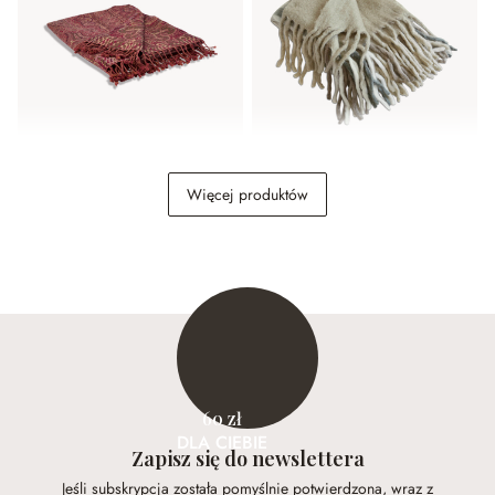
Pled Nugère
Pled Klinas
Więcej produktów
249,00 zł
259,00 zł
60 zł
DLA CIEBIE
Zapisz się do newslettera
Jeśli subskrypcja została pomyślnie potwierdzona, wraz z