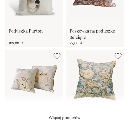
Poduszka Purton
Poszewka na poduszkę
Soleique
109,00 zł
79,00 zł
Poszewka na poduszkę,
Poszewka na poduszkę
Więcej produktów
zestaw 2 szt. Laubard
Lumielle
109,00 zł
69,00 zł