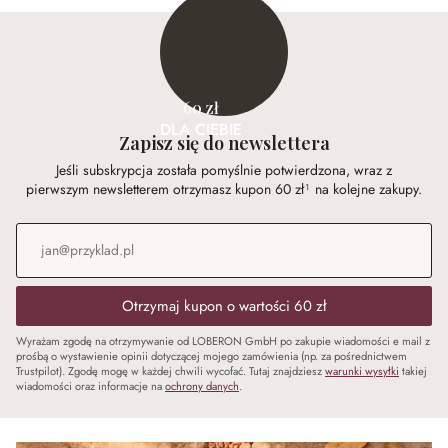
60 zł
DLA CIEBIE
Zapisz się do newslettera
Jeśli subskrypcja została pomyślnie potwierdzona, wraz z
pierwszym newsletterem otrzymasz kupon 60 zł¹ na kolejne zakupy.
Adres e-mail
*
Otrzymaj kupon o wartości 60 zł
Wyrażam zgodę na otrzymywanie od LOBERON GmbH po zakupie wiadomości e mail z
prośbą o wystawienie opinii dotyczącej mojego zamówienia (np. za pośrednictwem
Trustpilot). Zgodę mogę w każdej chwili wycofać. Tutaj znajdziesz
warunki wysyłki
takiej
wiadomości oraz informacje na
ochrony danych
.