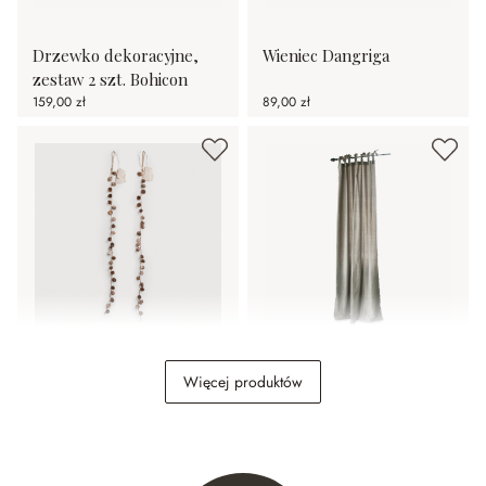
Drzewko dekoracyjne,
Wieniec Dangriga
zestaw 2 szt. Bohicon
159,00 zł
89,00 zł
Łańcuch świetlny LED,
Zasłona Bagujo
Więcej produktów
zestaw 2 szt. Crane
44,00 zł
319,00 zł