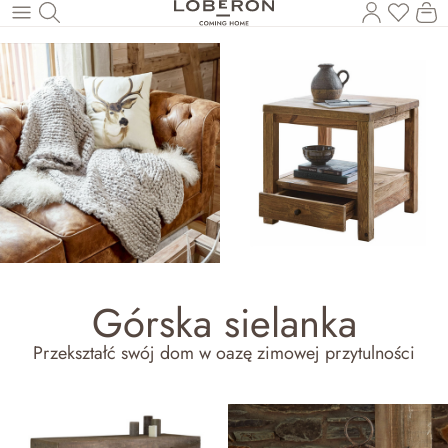
Masz p
Ko
Wróć do wątku głównego
Górska sielanka
Przekształć swój dom w oazę zimowej przytulności