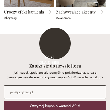
Uroczy efekt kamienia
Zachwycające akcenty
@hejmelig
@elaperona
@
60 zł
DLA CIEBIE
Zapisz się do newslettera
Jeśli subskrypcja została pomyślnie potwierdzona, wraz z
pierwszym newsletterem otrzymasz kupon 60 zł¹ na kolejne zakupy.
Adres e-mail
*
Otrzymaj kupon o wartości 60 zł