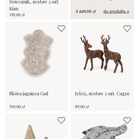
Świecznik, zestaw 2 szt.
ozdobiona delikatnymi
Kian
rzeźbieniami.
do produktu »
3 669,00 zł
139,00 zł
Skóra jagnięca Gad
Jeleń, zestaw 2 szt. Cagny
769,00 zł
89,00 zł