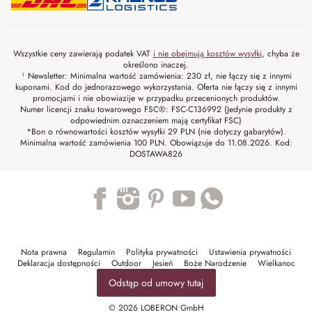
Wszystkie ceny zawierają podatek VAT
i nie obejmują kosztów wysyłki
, chyba że
określono inaczej.
¹ Newsletter: Minimalna wartość zamówienia: 230 zł, nie łączy się z innymi
kuponami. Kod do jednorazowego wykorzystania. Oferta nie łączy się z innymi
promocjami i nie obowiazije w przypadku przecenionych produktów.
Numer licencji znaku towarowego FSC®: FSC-C136992 (Jedynie produkty z
odpowiednim oznaczeniem mają certyfikat FSC)
*Bon o równowartości kosztów wysyłki 29 PLN (nie dotyczy gabarytów).
Minimalna wartość zamówienia 100 PLN. Obowiązuje do 11.08.2026. Kod:
DOSTAWA826
Trustpilot
Nota prawna
Regulamin
Polityka prywatności
Ustawienia prywatności
Deklaracja dostępności
Outdoor
Jesień
Boże Narodzenie
Wielkanoc
Odstąp od umowy tutaj
© 2026 LOBERON GmbH