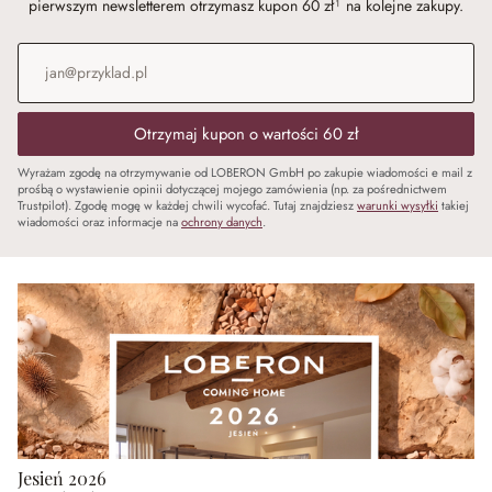
pierwszym newsletterem otrzymasz kupon 60 zł¹ na kolejne zakupy.
Adres e-mail
*
Otrzymaj kupon o wartości 60 zł
Wyrażam zgodę na otrzymywanie od LOBERON GmbH po zakupie wiadomości e mail z
prośbą o wystawienie opinii dotyczącej mojego zamówienia (np. za pośrednictwem
Trustpilot). Zgodę mogę w każdej chwili wycofać. Tutaj znajdziesz
warunki wysyłki
takiej
wiadomości oraz informacje na
ochrony danych
.
Jesień 2026