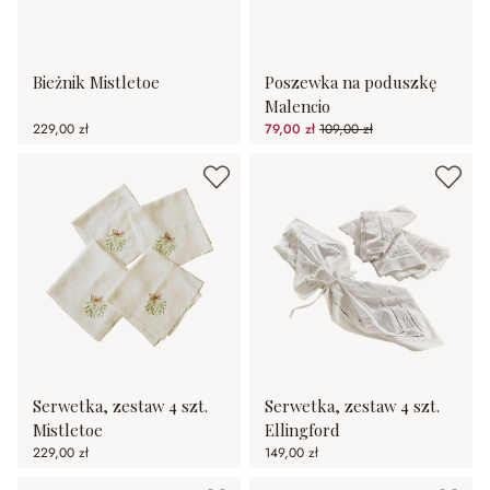
Bieżnik Mistletoe
Poszewka na poduszkę
Malencio
229,00 zł
79,00 zł
109,00 zł
(27.52%spared)
Serwetka, zestaw 4 szt.
Serwetka, zestaw 4 szt.
Mistletoe
Ellingford
229,00 zł
149,00 zł