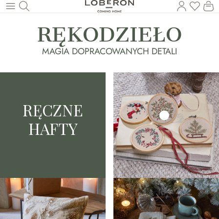
Masz p
Ko
Wróć do wątku głównego
RĘKODZIEŁO
MAGIA DOPRACOWANYCH DETALI
RĘCZNE
HAFTY