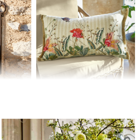
Poszewka na poduszkę Floriania
89,00 zł