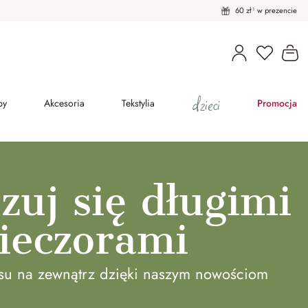
60 zł¹ w prezencie
Masz pro
Ko
dzieci
py
Akcesoria
Tekstylia
Promocja
zuj się długimi
ieczorami
asu na zewnątrz dzięki naszym nowościom