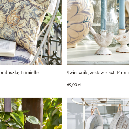
poduszkę Lumielle
Świecznik, zestaw 2 szt. Finna
69,00 zł