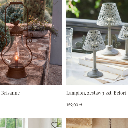
 Brisanne
Lampion, zestaw 3 szt. Belori
159,00 zł