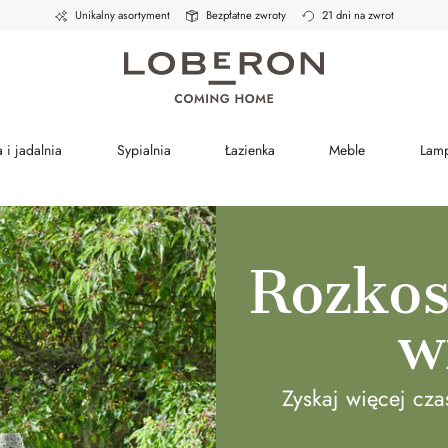
Unikalny asortyment
Bezpłatne zwroty
21 dni na zwrot
 i jadalnia
Sypialnia
Łazienka
Meble
Lam
Rozkos
w
Zyskaj więcej cz